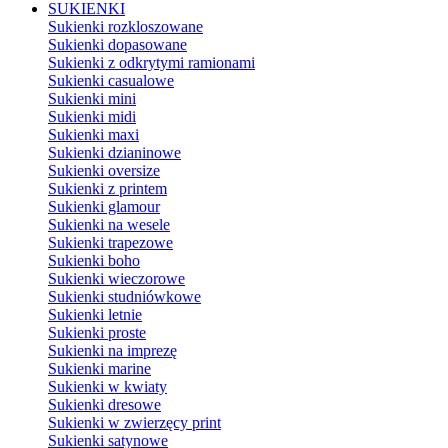
SUKIENKI
Sukienki rozkloszowane
Sukienki dopasowane
Sukienki z odkrytymi ramionami
Sukienki casualowe
Sukienki mini
Sukienki midi
Sukienki maxi
Sukienki dzianinowe
Sukienki oversize
Sukienki z printem
Sukienki glamour
Sukienki na wesele
Sukienki trapezowe
Sukienki boho
Sukienki wieczorowe
Sukienki studniówkowe
Sukienki letnie
Sukienki proste
Sukienki na imprezę
Sukienki marine
Sukienki w kwiaty
Sukienki dresowe
Sukienki w zwierzęcy print
Sukienki satynowe