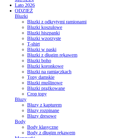
Lato 2026
ODZIEŻ
Bluzki
Bluzki z odkrytymi ramionami
Bluzki koszulowe
Bluzki hiszpanki
Bluzki wzorzyste
T-shirt
Bluzki w paski
Bluzki z długim rękawem
Bluzki boho
Bluzki koronkowe
Bluzki na ramiączkach
Topy damskie
Bluzki muślinowe
Bluzki prążkowane
Crop topy
Bluzy
Bluzy z kapturem
Bluzy rozpinane
Bluzy dresowe
Body
Body klasyczne
Body z długim rękawem