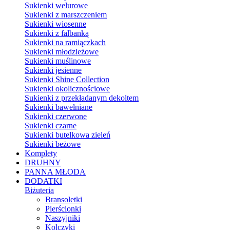
Sukienki welurowe
Sukienki z marszczeniem
Sukienki wiosenne
Sukienki z falbanką
Sukienki na ramiączkach
Sukienki młodzieżowe
Sukienki muślinowe
Sukienki jesienne
Sukienki Shine Collection
Sukienki okolicznościowe
Sukienki z przekładanym dekoltem
Sukienki bawełniane
Sukienki czerwone
Sukienki czarne
Sukienki butelkowa zieleń
Sukienki beżowe
Komplety
DRUHNY
PANNA MŁODA
DODATKI
Biżuteria
Bransoletki
Pierścionki
Naszyjniki
Kolczyki