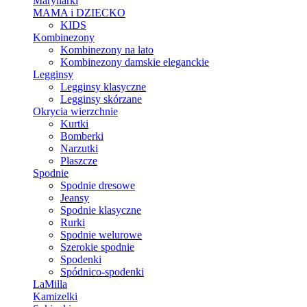
Marynarki
MAMA i DZIECKO
KIDS
Kombinezony
Kombinezony na lato
Kombinezony damskie eleganckie
Legginsy
Legginsy klasyczne
Legginsy skórzane
Okrycia wierzchnie
Kurtki
Bomberki
Narzutki
Płaszcze
Spodnie
Spodnie dresowe
Jeansy
Spodnie klasyczne
Rurki
Spodnie welurowe
Szerokie spodnie
Spodenki
Spódnico-spodenki
LaMilla
Kamizelki