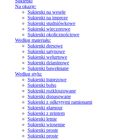
Sukienki
Na okazje:
Sukienki na wesele
Sukienki na imprezę
Sukienki studniówkowe
Sukienki wieczorowe
Sukienki okolicznościowe
Według materiału:
Sukienki dresowe
Sukienki satynowe
Sukienki welurtowe
Sukienki dzianinowe
Sukienki bawełniane
Według stylu:
Sukienki trapezowe
Sukienki boho
Sukienki rozkloszowane
Sukienki dopasowane
Sukienki z odkrytymi ramionami
Sukienki glamour
Sukienki z printem
Sukienki letnie
Sukienki wiosenne
Sukienki proste
Sukienki proste