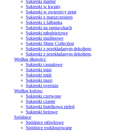
Sukienki marine
Sukienki w kwiaty
Sukienki w zwierzęcy print
Sukienki z marszczeniem
Sukienki z falbanką
Sukienki na ramiączkach
Sukienki młodzieżowe
Sukienki muślinowe
Sukienki Shine Collection
Sukienki z przekładanym dekoltem,
Sukienki z przekładanym dekoltem,
Według długości:
Sukienki casualowe
Sukienki mini
Sukienki midi
Sukienki maxi
Sukienki oversize
Według koloru:
Sukienki czerwone
Sukienki czarne
Sukienki butelkowa zieleń
Sukienki beżowe
Spódnice
Spódnice ołówkowe
Spódnice rozkloszowane