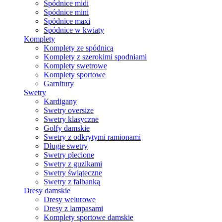
Spódnice midi
Spódnice mini
Spódnice maxi
Spódnice w kwiaty
Komplety
Komplety ze spódnicą
Komplety z szerokimi spodniami
Komplety swetrowe
Komplety sportowe
Garnitury
Swetry
Kardigany
Swetry oversize
Swetry klasyczne
Golfy damskie
Swetry z odkrytymi ramionami
Długie swetry
Swetry plecione
Swetry z guzikami
Swetry świąteczne
Swetry z falbanką
Dresy damskie
Dresy welurowe
Dresy z lampasami
Komplety sportowe damskie