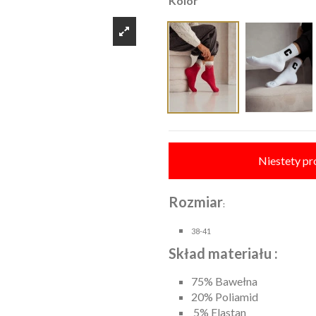
Kolor
Niestety pr
Rozmiar
:
38-41
Skład materiału :
75% Bawełna
20% Poliamid
5% Elastan