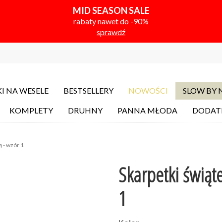
MID SEASON SALE
rabaty nawet do -90%
sprawdź
I NA WESELE
BESTSELLERY
NOWOŚCI
SLOW BY
KOMPLETY
DRUHNY
PANNA MŁODA
DODAT
 - wzór 1
Skarpetki świąt
1