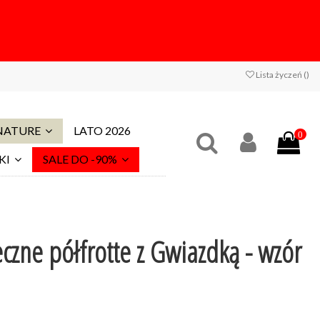
Lista życzeń (
)
 NATURE
LATO 2026
0
KI
SALE DO -90%
eczne półfrotte z Gwiazdką - wzór