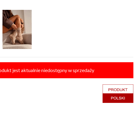
odukt jest aktualnie niedostępny w sprzedaży