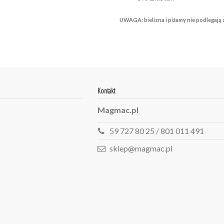
UWAGA: bielizna i piżamy nie podlegają 
Kontakt
Magmac.pl
59 727 80 25 / 801 011 491
sklep@magmac.pl