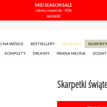
MID SEASON SALE
rabaty nawet do -90%
sprawdź
I NA WESELE
BESTSELLERY
NOWOŚCI
SLOW BY
KOMPLETY
DRUHNY
PANNA MŁODA
DODAT
Skarpetki świąte