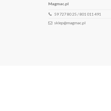
Magmac.pl
59 727 80 25 / 801 011 491
sklep@magmac.pl