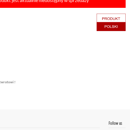
odukt jest aktualnie niedostępny w sprzedaży
zwrotowi !
Follow us