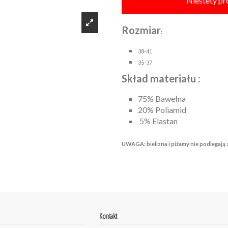
Niestety pr
Rozmiar
:
38-41
35-37
Skład materiału :
75% Bawełna
20% Poliamid
5% Elastan
UWAGA: bielizna i piżamy nie podlegają 
Kontakt