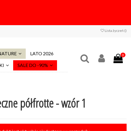
Lista życzeń (
)
 NATURE
LATO 2026
0
KI
SALE DO -90%
czne półfrotte - wzór 1