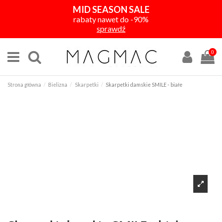
MID SEASON SALE
rabaty nawet do -90%
sprawdź
0
Strona główna
Bielizna
Skarpetki
Skarpetki damskie SMILE - białe