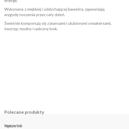
energii.
Wykonane z miękkiej i oddychającej bawełny, zapewniają
wygodę noszenia przez cały dzień.
Świetnie komponują się z jeansami i ulubionymi sneakersami,
tworząc modny i radosny look.
W magazynie
Brak opini
4 Przedmioty
ean13
2560000938188
Polecane produkty
Pożyteczne linki