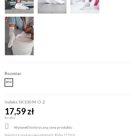
Rozmiar
37-41
Indeks
SK100 M-O-2
17,59 zł
Brutto

Wyświetl historyczną cenę produktu
Najniższa cena w ciągu ostatnich 30 dni
17,59 zł