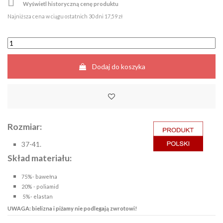

Wyświetl historyczną cenę produktu
Najniższa cena w ciągu ostatnich 30 dni
17,59 zł
Dodaj do koszyka
Rozmiar:
37-41.
Skład materiału:
75%- bawełna
20% - poliamid
5%- elastan
UWAGA: bielizna i piżamy nie podlegają zwrotowi!