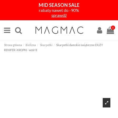
MID SEASON SALE
rabaty nawet do -90%
sprawdź
0
Strona główna
Bielizna
Skarpetki
Skarpetki damskie świąteczne DUŻY
RENIFER i KROPKI - wzór 8