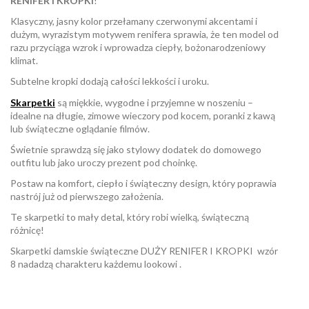
RENIFER I KROPKI
!
Klasyczny, jasny kolor przełamany czerwonymi akcentami i
dużym, wyrazistym motywem renifera sprawia, że ten model od
razu przyciąga wzrok i wprowadza ciepły, bożonarodzeniowy
klimat.
Subtelne kropki dodają całości lekkości i uroku.
Skarpetki
są miękkie, wygodne i przyjemne w noszeniu –
idealne na długie, zimowe wieczory pod kocem, poranki z kawą
lub świąteczne oglądanie filmów.
Świetnie sprawdzą się jako stylowy dodatek do domowego
outfitu lub jako uroczy prezent pod choinkę.
Postaw na komfort, ciepło i świąteczny design, który poprawia
nastrój już od pierwszego założenia.
Te skarpetki to mały detal, który robi wielką, świąteczną
różnicę!
Skarpetki damskie świąteczne DUŻY RENIFER I KROPKI wzór
8 nadadzą charakteru każdemu lookowi .
W magazynie
Brak opini
2 Przedmioty
ean13
2560001025139