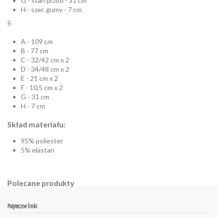
G - stan przód - 31 cm
H - szer. gumy - 7 cm
S
A - 109 cm
B - 77 cm
C - 32/42 cm x 2
D - 34/48 cm x 2
E - 21 cm x 2
F - 10,5 cm x 2
G - 31 cm
H - 7 cm
Skład materiału:
95% poliester
5% elastan
Polecane produkty
Pożyteczne linki