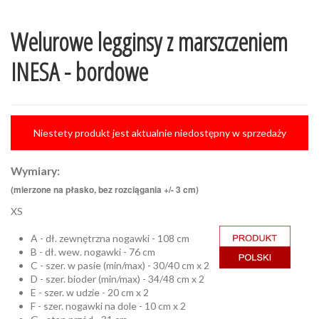
Welurowe legginsy z marszczeniem
INESA - bordowe
Niestety produkt jest aktualnie niedostępny w sprzedaży
Wymiary:
(mierzone na płasko, bez rozciągania +/- 3 cm)
XS
A - dł. zewnętrzna nogawki - 108 cm
B - dł. wew. nogawki - 76 cm
C - szer. w pasie (min/max) - 30/40 cm x 2
D - szer. bioder (min/max) - 34/48 cm x 2
E - szer. w udzie - 20 cm x 2
F - szer. nogawki na dole - 10 cm x 2