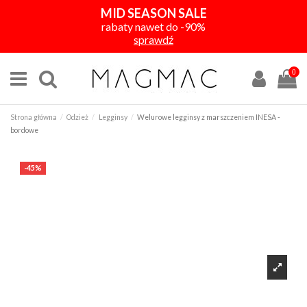
MID SEASON SALE
rabaty nawet do -90%
sprawdź
0
Strona główna
Odzież
Legginsy
Welurowe legginsy z marszczeniem INESA -
bordowe
-45%