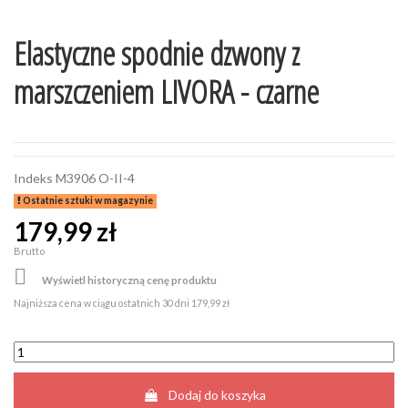
Elastyczne spodnie dzwony z
marszczeniem LIVORA - czarne
Indeks
M3906 O-II-4
Ostatnie sztuki w magazynie
179,99 zł
Brutto

Wyświetl historyczną cenę produktu
Najniższa cena w ciągu ostatnich 30 dni
179,99 zł
Dodaj do koszyka