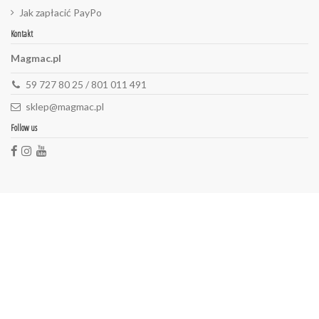
Jak zapłacić PayPo
Kontakt
Magmac.pl
59 727 80 25 / 801 011 491
sklep@magmac.pl
Follow us