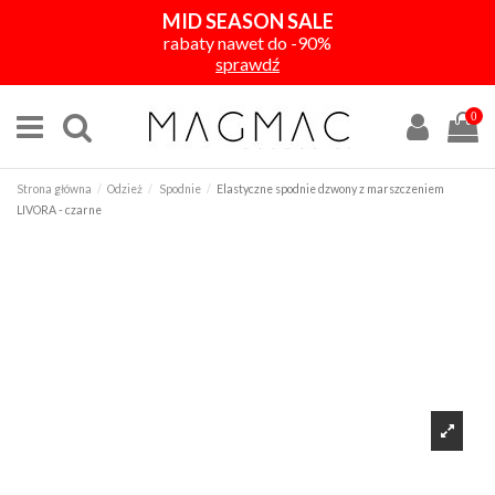
MID SEASON SALE
rabaty nawet do -90%
sprawdź
0
Strona główna
Odzież
Spodnie
Elastyczne spodnie dzwony z marszczeniem
LIVORA - czarne