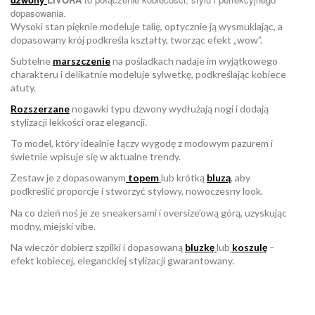
dopasowania.
Wysoki stan pięknie modeluje talię, optycznie ją wysmuklając, a
dopasowany krój podkreśla kształty, tworząc efekt „wow”.
Subtelne
marszczenie
na pośladkach nadaje im wyjątkowego
charakteru i delikatnie modeluje sylwetkę, podkreślając kobiece
atuty.
Rozszerzane
nogawki typu dzwony wydłużają nogi i dodają
stylizacji lekkości oraz elegancji.
To model, który idealnie łączy wygodę z modowym pazurem i
świetnie wpisuje się w aktualne trendy.
Zestaw je z dopasowanym
topem
lub krótką
bluzą
, aby
podkreślić proporcje i stworzyć stylowy, nowoczesny look.
Na co dzień noś je ze sneakersami i oversize’ową górą, uzyskując
modny, miejski vibe.
Na wieczór dobierz szpilki i dopasowaną
bluzkę
lub
koszulę
–
efekt kobiecej, eleganckiej stylizacji gwarantowany.
W magazynie
Brak opini
1 Przedmiot
ean13
2560001060147