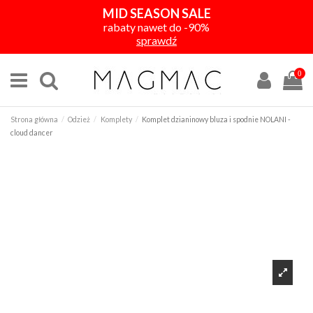
MID SEASON SALE
rabaty nawet do -90%
sprawdź
0
Strona główna
Odzież
Komplety
Komplet dzianinowy bluza i spodnie NOLANI -
cloud dancer