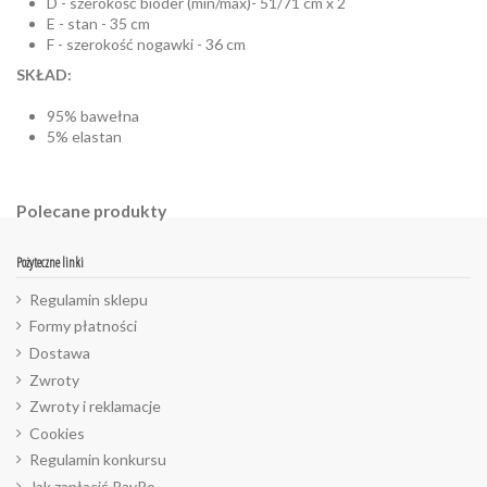
D - szerokość bioder (min/max)- 51/71 cm x 2
E - stan - 35 cm
F - szerokość nogawki - 36 cm
SKŁAD:
95% bawełna
5% elastan
Polecane produkty
Pożyteczne linki
Regulamin sklepu
Formy płatności
Dostawa
Zwroty
Zwroty i reklamacje
Cookies
Regulamin konkursu
Jak zapłacić PayPo