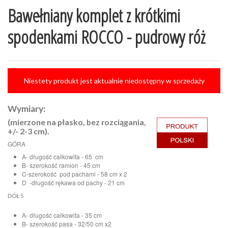
Bawełniany komplet z krótkimi
spodenkami ROCCO - pudrowy róż
Niestety produkt jest aktualnie niedostępny w sprzedaży
Wymiary:
(mierzone na płasko, bez rozciągania,
+/- 2-3 cm).
GÓRA
A- długość całkowita - 65 cm
B- szerokość ramion - 45 cm
C-szerokość pod pachami - 58 cm x 2
D -długość rękawa od pachy - 21 cm
DÓŁ S
A- długość całkowita - 35 cm
B- szerokość pasa - 32/50 cm x2