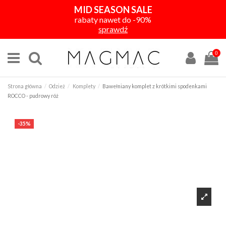
MID SEASON SALE
rabaty nawet do -90%
sprawdź
0
Strona główna
Odzież
Komplety
Bawełniany komplet z krótkimi spodenkami
ROCCO - pudrowy róż
-35%