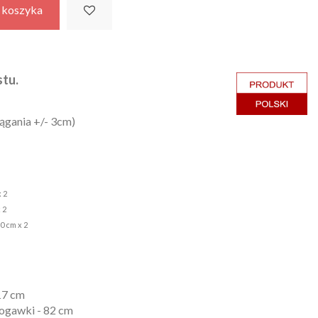
 koszyka
tu.
iągania +/- 3cm)
 2
 2
0 cm x 2
m
17 cm
nogawki - 82 cm