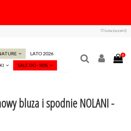
Lista życzeń (
)
 NATURE
LATO 2026
0
KI
SALE DO -90%
owy bluza i spodnie NOLANI -