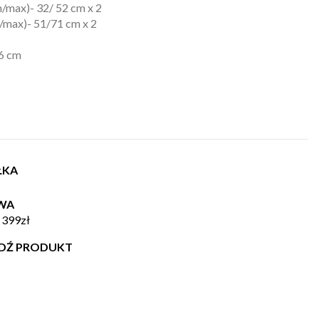
n/max)- 32/ 52 cm x 2
n/max)- 51/71 cm x 2
36 cm
ŁKA
WA
 399zł
WDŹ PRODUKT