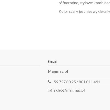
różnorodne, stylowe kombinac
Kolor szary jest niezwykle uni
W magazynie
Brak opini
2 Przedmioty
ean13
2560001007425
Kontakt
Magmac.pl
59 727 80 25 / 801 011 491
sklep@magmac.pl