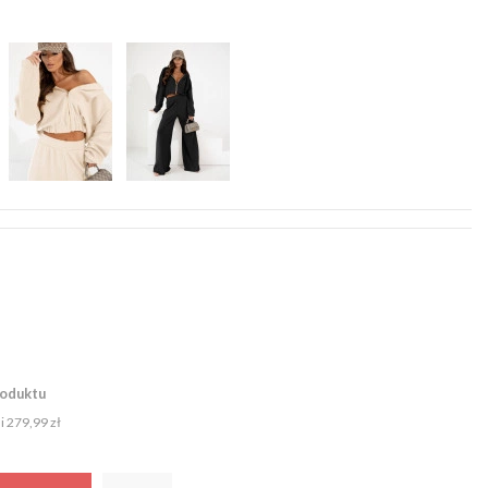
roduktu
ni
279,99 zł