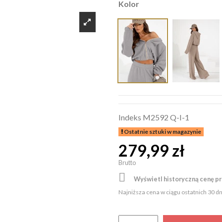
Kolor
Indeks
M2592 Q-I-1
Ostatnie sztuki w magazynie
279,99 zł
Brutto

Wyświetl historyczną cenę p
Najniższa cena w ciągu ostatnich 30 d