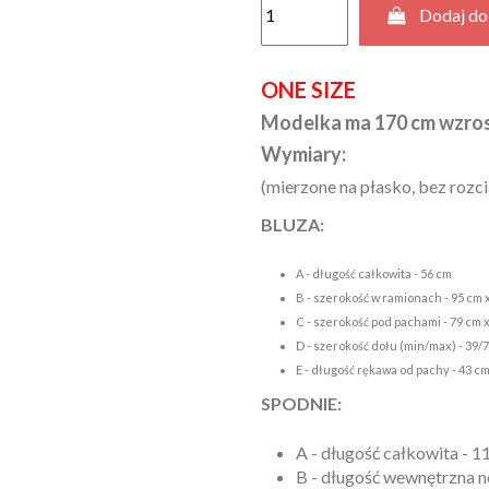
Dodaj do
ONE SIZE
Modelka ma 170 cm wzros
Wymiary:
(mierzone na płasko, bez rozc
BLUZA:
A - długość całkowita - 56 cm
B - szerokość w ramionach - 95 cm x
C - szerokość pod pachami - 79 cm x
D - szerokość dołu (min/max) - 39/7
E - długość rękawa od pachy - 43 c
SPODNIE:
A - długość całkowita - 1
B - długość wewnętrzna 