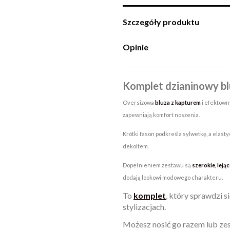
Szczegóły produktu
Opinie
Komplet dzianinowy bl
Oversizowa
bluza z kapturem
i efektown
zapewniają komfort noszenia.
Krótki fason podkreśla sylwetkę, a elasty
dekoltem.
Dopełnieniem zestawu są
szerokie, leją
dodają lookowi modowego charakteru.
To
komplet
, który sprawdzi s
stylizacjach.
Możesz nosić go razem lub ze