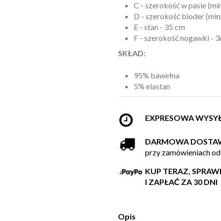
C - szerokość w pasie (mi
D - szerokość bioder (mi
E - stan - 35 cm
F - szerokość nogawki - 
SKŁAD:
95% bawełna
5% elastan
EXPRESOWA WYSY
DARMOWA DOSTA
przy zamówieniach od
KUP TERAZ, SPRA
I ZAPŁAĆ ZA 30 DNI
Opis