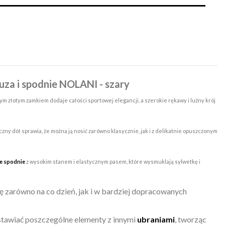
uza i spodnie NOLANI - szary
ym złotym zamkiem dodaje całości sportowej elegancji, a szerokie rękawy i luźny krój
czny dół sprawia, że można ją nosić zarówno klasycznie, jak i z delikatnie opuszczonym
ce spodnie
z wysokim stanem i elastycznym pasem, które wysmuklają sylwetkę i
ię zarówno na co dzień, jak i w bardziej dopracowanych
stawiać poszczególne elementy z innymi
ubraniami
, tworząc