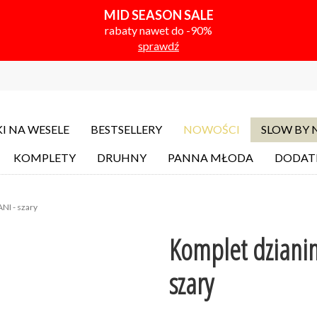
MID SEASON SALE
rabaty nawet do -90%
sprawdź
I NA WESELE
BESTSELLERY
NOWOŚCI
SLOW BY
KOMPLETY
DRUHNY
PANNA MŁODA
DODAT
NI - szary
Komplet dzianin
szary