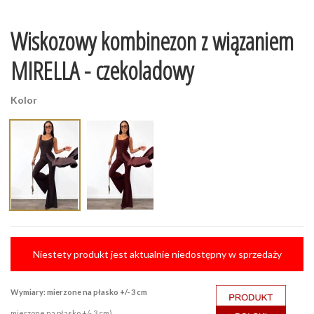
Wiskozowy kombinezon z wiązaniem
MIRELLA - czekoladowy
Kolor
Niestety produkt jest aktualnie niedostępny w sprzedaży
Wymiary: mierzone na płasko +/- 3 cm
mierzone na płasko +/- 3 cm)