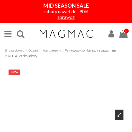
MID SEASON SALE
rabaty nawet do -90%
sprawdź
0
Strona główna
Odzież
Kombinezony
Wiskozowy kombinezon z wiązaniem
MIRELLA - czekoladowy
-50%