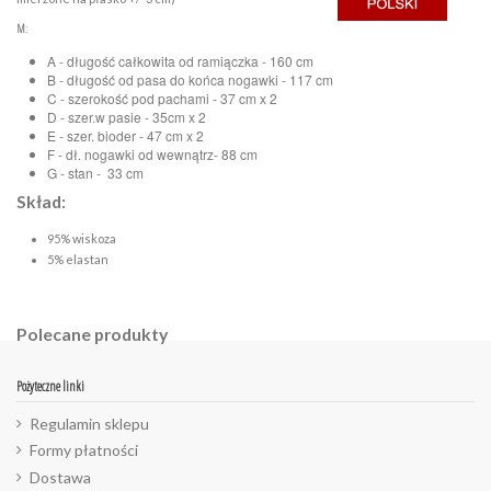
M
:
A - długość całkowita od ramiączka - 160 cm
B - długość od pasa do końca nogawki - 117 cm
C - szerokość pod pachami - 37 cm x 2
D - szer.w pasie - 35cm x 2
E - szer. bioder - 47 cm x 2
F - dł. nogawki od wewnątrz- 88 cm
G - stan - 33 cm
Skład:
95% wiskoza
5% elastan
Polecane produkty
Pożyteczne linki
Regulamin sklepu
Formy płatności
Dostawa