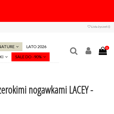
Lista życzeń (
)
 NATURE
LATO 2026
0
KI
SALE DO -90%
zerokimi nogawkami LACEY -