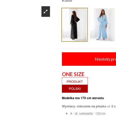
Kolor
Niestety pr
ON
Modelka ma 170 cm wzrostu
Wymiary: mierzone na płasko +/- 3 
A - dł. całkowita - 153 cm