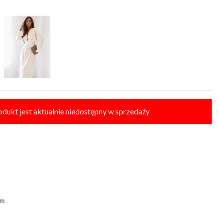
odukt jest aktualnie niedostępny w sprzedaży
E SIZE
cm