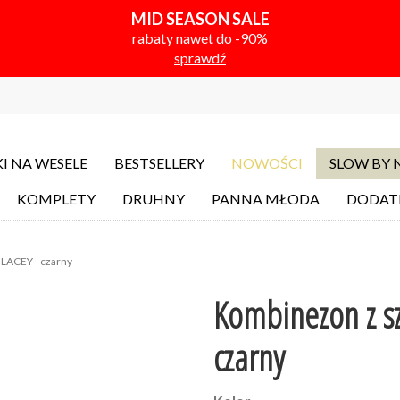
MID SEASON SALE
rabaty nawet do -90%
sprawdź
I NA WESELE
BESTSELLERY
NOWOŚCI
SLOW BY
KOMPLETY
DRUHNY
PANNA MŁODA
DODAT
LACEY - czarny
Kombinezon z s
czarny