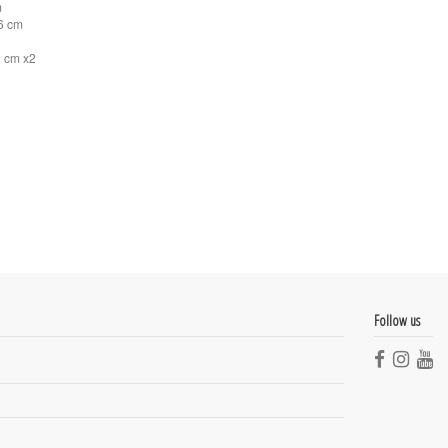
m
76 cm
9 cm x2
Follow us