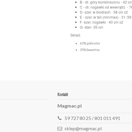
B - dł. góry kombinezonu - 42 c
C - dł. nogawki od wewnątrz - 
D- szer. w biodrach - 58 cm x2
E - szer. w tali (min/max) - 31 /3
F -szer. nogawki - 40 cm x2
G- stan- 35 cm
Skład:
65% poliester
35% bawełna
Kontakt
Magmac.pl
59 727 80 25 / 801 011 491
sklep@magmac.pl