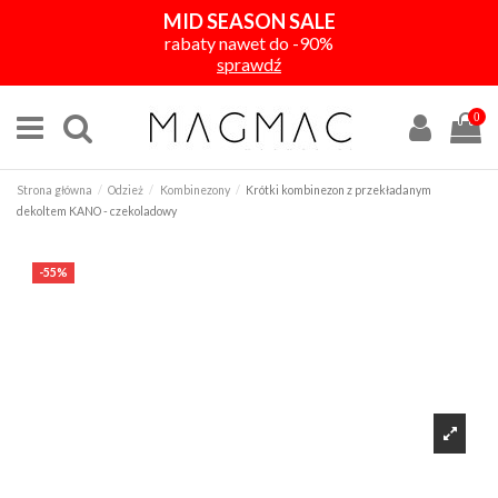
MID SEASON SALE
rabaty nawet do -90%
sprawdź
0
Strona główna
Odzież
Kombinezony
Krótki kombinezon z przekładanym
dekoltem KANO - czekoladowy
-55%