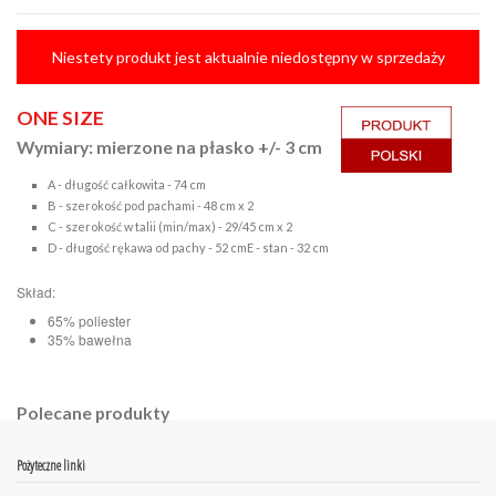
Niestety produkt jest aktualnie niedostępny w sprzedaży
ONE SIZE
Wymiary: mierzone na płasko +/- 3 cm
A - długość całkowita - 74 cm
B - szerokość pod pachami - 48 cm x 2
C - szerokość w talii (min/max) - 29/45 cm x 2
D - długość rękawa od pachy - 52 cmE - stan - 32 cm
Skład:
65% poliester
35% bawełna
Polecane produkty
Pożyteczne linki