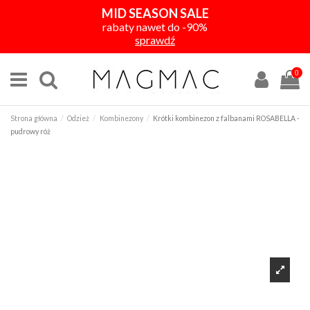
MID SEASON SALE
rabaty nawet do -90%
sprawdź
0
Strona główna
Odzież
Kombinezony
Krótki kombinezon z falbanami ROSABELLA -
pudrowy róż