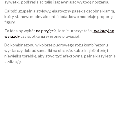
sylwetki, podkreślając talię i zapewniając wygodę noszenia.
Całość uzupełnia stylowy, elastyczny pasek z ozdobną klamrą,
który stanowi modny akcent i dodatkowo modeluje proporcje
figury.
To idealny wybór
na przyjęcia
, letnie uroczystości
,
wakacyjne
wyjazdy
czy spotkania w gronie przyjaciół.
Do kombinezonu w kolorze pudrowego różu kombinezonu
wystarczy dobrać sandałki na obcasie, subtelną biżuterię i
niewielką torebkę, aby stworzyć efektowną, pełną klasy letnią
stylizację.
W magazynie
Brak opini
3 Przedmioty
ean13
2560001073673