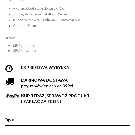
A - długość od stójki do pasa - 45 cm
- długość od pasa do falban - 36 cm
B - szerokość w talii (min/max) - 30/52 cm x 2
C - stan - 24 cm
Skład:
65% poliester
35% bawełna
EXPRESOWA WYSYŁKA
DARMOWA DOSTAWA
przy zamówieniach od 399zł
KUP TERAZ, SPRAWDŹ PRODUKT
I ZAPŁAĆ ZA 30 DNI
Opis