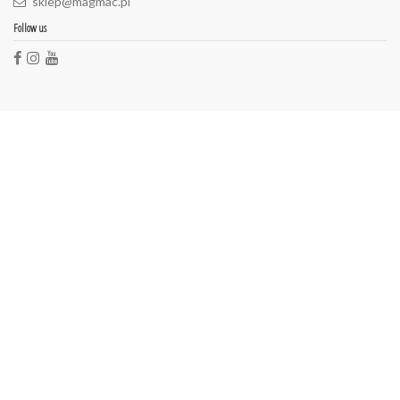
sklep@magmac.pl
Follow us