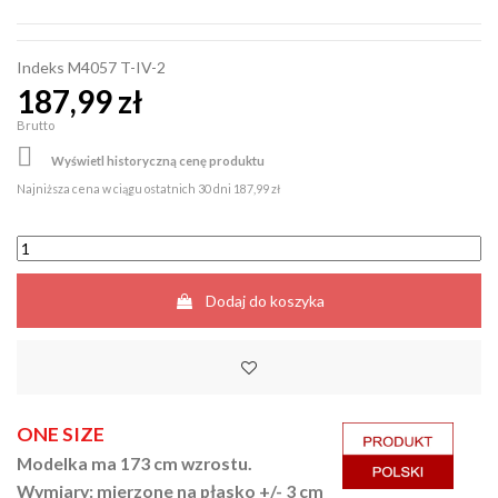
Indeks
M4057 T-IV-2
187,99 zł
Brutto

Wyświetl historyczną cenę produktu
Najniższa cena w ciągu ostatnich 30 dni
187,99 zł
Dodaj do koszyka
ONE SIZE
Modelka ma 173 cm wzrostu.
Wymiary: mierzone na płasko +/- 3 cm