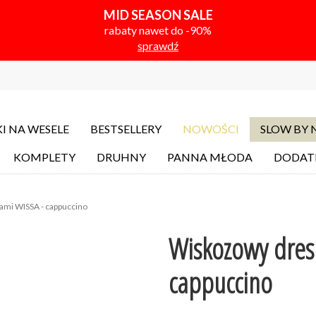
MID SEASON SALE
rabaty nawet do -90%
sprawdź
I NA WESELE
BESTSELLERY
NOWOŚCI
SLOW BY
KOMPLETY
DRUHNY
PANNA MŁODA
DODAT
ami WISSA - cappuccino
Wiskozowy dres 
cappuccino