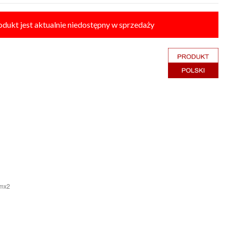
odukt jest aktualnie niedostępny w sprzedaży
cmx2