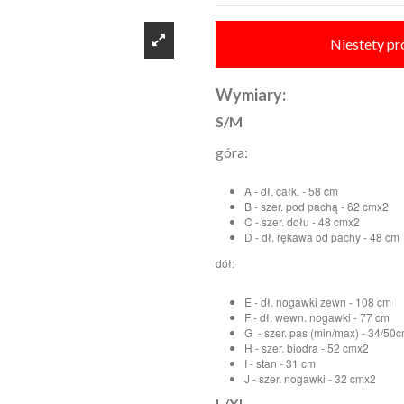
Niestety pr
Wymiary:
S/M
góra:
A - dł. całk. - 58 cm
B - szer. pod pachą - 62 cmx2
C - szer. dołu - 48 cmx2
D - dł. rękawa od pachy - 48 cm
dół:
E - dł. nogawki zewn - 108 cm
F - dł. wewn. nogawki - 77 cm
G - szer. pas (min/max) - 34/50
H - szer. biodra - 52 cmx2
I - stan - 31 cm
J - szer. nogawki - 32 cmx2
L/XL