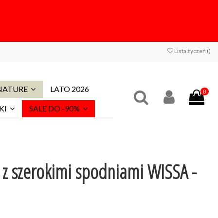
Lista życzeń (
)
 NATURE
LATO 2026
0
KI
SALE DO -90%
z szerokimi spodniami WISSA -