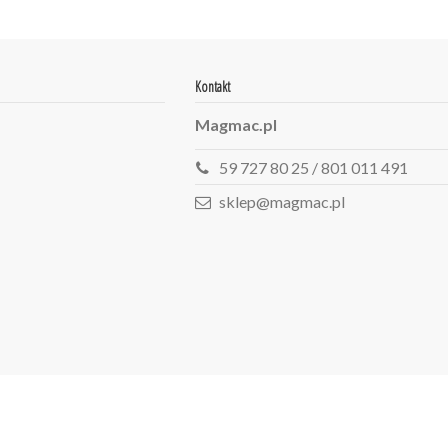
Kontakt
Magmac.pl
59 727 80 25 / 801 011 491
sklep@magmac.pl