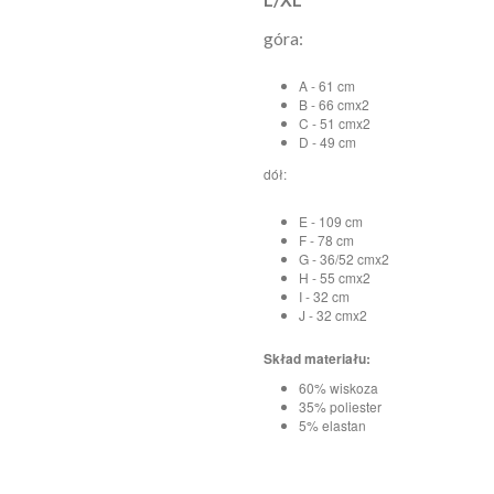
góra:
A - 61 cm
B - 66 cmx2
C - 51 cmx2
D - 49 cm
dół:
E - 109 cm
F - 78 cm
G - 36/52 cmx2
H - 55 cmx2
I - 32 cm
J - 32 cmx2
Skład materiału:
60% wiskoza
35% poliester
5% elastan