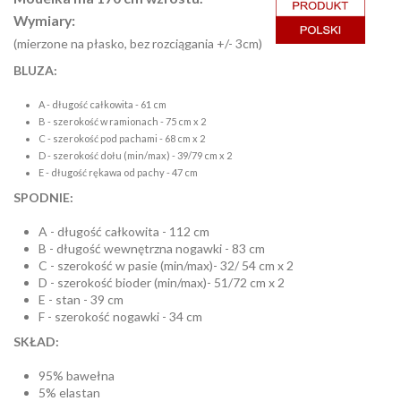
Wymiary:
(mierzone na płasko, bez rozciągania +/- 3cm)
BLUZA:
A - długość całkowita - 61 cm
B - szerokość w ramionach - 75 cm x 2
C - szerokość pod pachami - 68 cm x 2
D - szerokość dołu (min/max) - 39/79 cm x 2
E - długość rękawa od pachy - 47 cm
SPODNIE:
A - długość całkowita - 112 cm
B - długość wewnętrzna nogawki - 83 cm
C - szerokość w pasie (min/max)- 32/ 54 cm x 2
D - szerokość bioder (min/max)- 51/72 cm x 2
E - stan - 39 cm
F - szerokość nogawki - 34 cm
SKŁAD:
95% bawełna
5% elastan