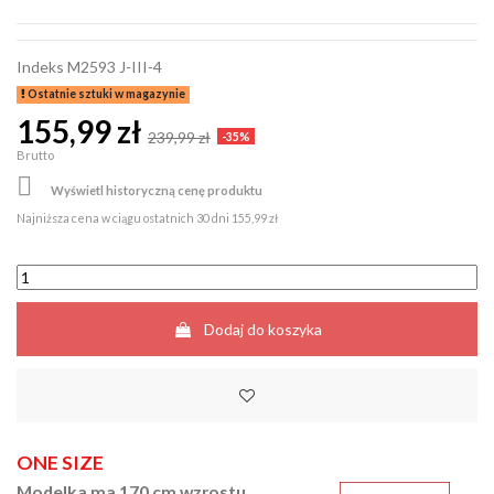
Indeks
M2593 J-III-4
Ostatnie sztuki w magazynie
155,99 zł
239,99 zł
-35%
Brutto

Wyświetl historyczną cenę produktu
Najniższa cena w ciągu ostatnich 30 dni
155,99 zł
Dodaj do koszyka
ONE SIZE
Modelka ma 170 cm wzrostu.