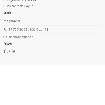
Jak zapłacić PayPo
Kontakt
Magmac.pl
59 727 80 25 / 801 011 491
sklep@magmac.pl
Follow us