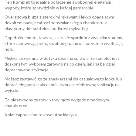
Ten
komplet
to idealne połączenie swobodnej elegancji i
wygody, które sprawdzi się w każdej garderobie.
Oversizowa
bluza
z szerokimi rękawami i lekko opadającym
dekoltem nadaje całości nonszalanckiego charakteru, a
elastyczny dół subtelnie podkreśla sylwetkę.
Dopełnieniem zestawu są szerokie
spodnie
z wysokim stanem,
które zapewniają pełną swobodę ruchów i optycznie wydłużają
nogi.
Miękka, przyjemna w dotyku dzianina sprawia, że komplet jest
doskonałym wyborem zarówno na co dzień, jak i na bardziej
dopracowane stylizacje.
Możesz zestawić go ze sneakersami dla casualowego looku lub
dobrać eleganckie akcesoria, tworząc efektowną stylizację na
wyjście.
To niezawodny zestaw, który łączy wygodę z modowym
charakterem.
Kolor cappuccino to absolutna klasyka.
W magazynie
Brak opini
2 Przedmioty
ean13
2560000943694