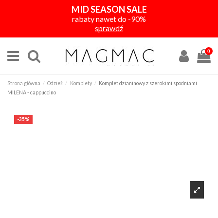
MID SEASON SALE
rabaty nawet do -90%
sprawdź
0
Strona główna
Odzież
Komplety
Komplet dzianinowy z szerokimi spodniami
MILENA - cappuccino
-35%