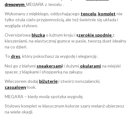
dresowym
MEGARA z tencelu .
Wykonany z miękkiego, oddychającego
tencelu
,
komplet
nie
tylko otula ciało przyjemnością, ale też świetnie się układa i
wygląda stylowo.
Oversize’owa
bluzka
o luźnym kroju i
s
zerokie spodnie
z
kieszeniami, na elastycznej gumce w pasie, tworzą duet idealny
na co dzień.
To
dres
, który pokochasz za wygodę i elegancję .
Noś go z białymi
sneakersam
i
i dużymi
okularami
na miejski
spacer, z klapkami i shopperką na zakupy.
Wieczorem dodaj
biżuterię
i stwórz nonszalancki,
casualowy
look.
MEGARA – kiedy moda spotyka wygodę.
Stylowy komplet w klasycznym kolorze szary melanż ubierzesz
na wiele okazji.
W magazynie
Brak opini
1 Przedmiot
ean13
2560000994856