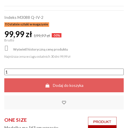
Indeks
M3088 Q-IV-2
Ostatnie sztuki w magazynie
99,99 zł
199,97 zł
-50%
Brutto

Wyświetl historyczną cenę produktu
Najniższa cena w ciągu ostatnich 30 dni
99,99 zł
Dodaj do koszyka
ONE SIZE
Modelka ma 163 cm wzrostu