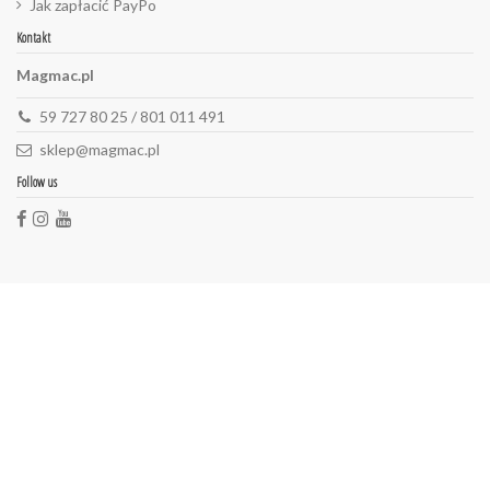
Jak zapłacić PayPo
Kontakt
Magmac.pl
59 727 80 25 / 801 011 491
sklep@magmac.pl
Follow us