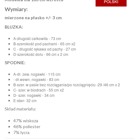
Wymiary:
mierzone na płasko +/- 3 cm
BLUZKA:
A-długość całkowita - 73 cm
B-szerokość pod pachami - 65 cm x2
C - długość rękawa od pachy - 27 cm
D-szerokość dołu - 66 cm x 2 cm
SPODNIE:
A-dł. zew. nogawki - 115 cm
- dł.wewn. nogawki - 83 cm
B-szer. w pasie bez rozciągania/po rozciągnięciu -29 /46 cm x 2
C- szer. w biodrach - 55 cm x2
D- szer. nogawki - 34 cm
E-stan- 32 cm
Skład materiału:
47% wiskoza
46% poliester
7% lycra