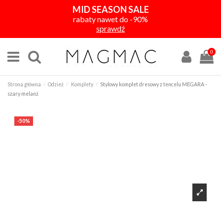
MID SEASON SALE
rabaty nawet do -90%
sprawdź
0
Strona główna
Odzież
Komplety
Stylowy komplet dresowy z tencelu MEGARA -
szary melanż
-50%