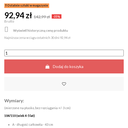
Ostatnie sztuki w magazynie
92,94 zł
142,99 zł
-35%
Brutto

Wyświetl historyczną cenę produktu
Najniższa cena w ciągu ostatnich 30 dni
92,94 zł
Dodaj do koszyka
Wymiary:
(mierzone na płasko, bez rozciągania +/- 3 cm)
104/110 (wiek 4-5 lat)
A - długość całkowita - 43 cm