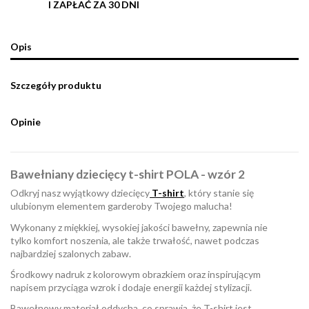
I ZAPŁAĆ ZA 30 DNI
Opis
Szczegóły produktu
Opinie
Bawełniany dziecięcy t-shirt POLA - wzór 2
Odkryj nasz wyjątkowy dziecięcy
T-shirt
, który stanie się
ulubionym elementem garderoby Twojego malucha!
Wykonany z miękkiej, wysokiej jakości bawełny, zapewnia nie
tylko komfort noszenia, ale także trwałość, nawet podczas
najbardziej szalonych zabaw.
Środkowy nadruk z kolorowym obrazkiem oraz inspirującym
napisem przyciąga wzrok i dodaje energii każdej stylizacji.
Bawełnowy materiał oddycha, co sprawia, że T-shirt jest