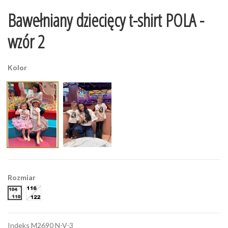
Bawełniany dziecięcy t-shirt POLA -
wzór 2
Kolor
Rozmiar
104-110
116-122
Indeks
M2690 N-V-3