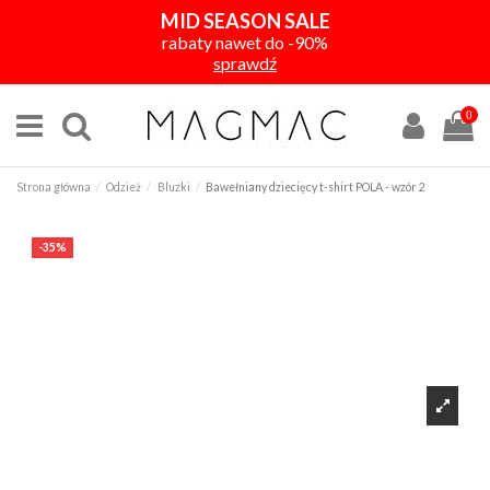
MID SEASON SALE
rabaty nawet do -90%
sprawdź
0
Strona główna
Odzież
Bluzki
Bawełniany dziecięcy t-shirt POLA - wzór 2
-35%