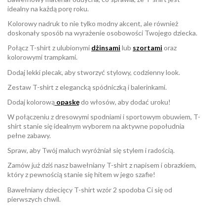
idealny na każdą porę roku.
Kolorowy nadruk to nie tylko modny akcent, ale również
doskonały sposób na wyrażenie osobowości Twojego dziecka.
Połącz T-shirt z ulubionymi
dżinsami
lub
szortam
i
oraz
kolorowymi trampkami.
Dodaj lekki plecak, aby stworzyć stylowy, codzienny look.
Zestaw T-shirt z elegancką spódniczką i balerinkami.
Dodaj kolorową
opaskę
do włosów, aby dodać uroku!
W połączeniu z dresowymi spodniami i sportowym obuwiem, T-
shirt stanie się idealnym wyborem na aktywne popołudnia
pełne zabawy.
Spraw, aby Twój maluch wyróżniał się stylem i radością.
Zamów już dziś nasz bawełniany T-shirt z napisem i obrazkiem,
który z pewnością stanie się hitem w jego szafie!
Bawełniany dziecięcy T-shirt wzór 2 spodoba Ci się od
pierwszych chwil.
W magazynie
Brak opini
1 Przedmioty
ean13
2560000956090