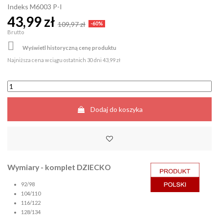
Indeks
M6003 P-I
43,99 zł
109,97 zł
-60%
Brutto

Wyświetl historyczną cenę produktu
Najniższa cena w ciągu ostatnich 30 dni
43,99 zł
Dodaj do koszyka
Wymiary - komplet DZIECKO
92/98
104/110
116/122
128/134