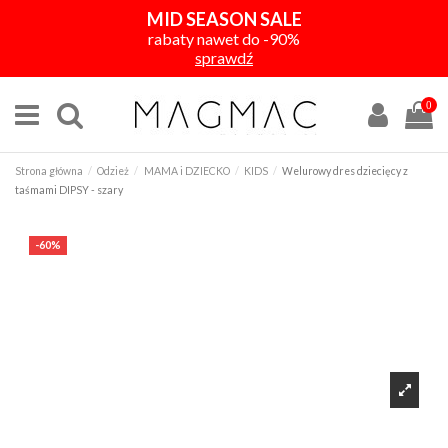
MID SEASON SALE
rabaty nawet do -90%
sprawdź
0
Strona główna
Odzież
MAMA i DZIECKO
KIDS
Welurowy dres dziecięcy z
taśmami DIPSY - szary
-60%