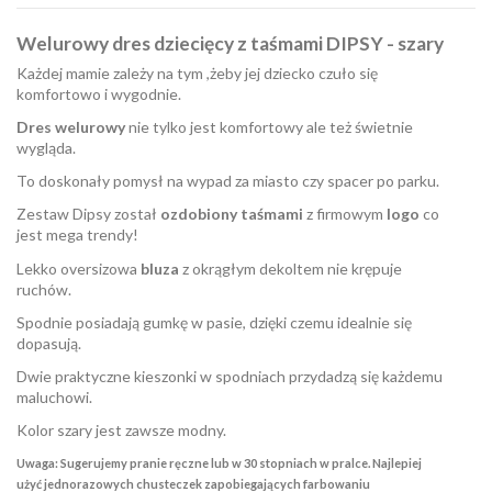
Welurowy dres dziecięcy z taśmami DIPSY - szary
Każdej mamie zależy na tym ,żeby jej dziecko czuło się
komfortowo i wygodnie.
Dres welurowy
nie tylko jest komfortowy ale też świetnie
wygląda.
To doskonały pomysł na wypad za miasto czy spacer po parku.
Zestaw Dipsy został
ozdobiony taśmami
z firmowym
logo
co
jest mega trendy!
Lekko oversizowa
bluza
z okrągłym dekoltem nie krępuje
ruchów.
Spodnie posiadają gumkę w pasie, dzięki czemu idealnie się
dopasują.
Dwie praktyczne kieszonki w spodniach przydadzą się każdemu
maluchowi.
Kolor szary jest zawsze modny.
Uwaga: Sugerujemy pranie ręczne lub w 30 stopniach w pralce. Najlepiej
użyć jednorazowych chusteczek zapobiegających farbowaniu