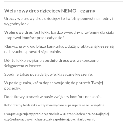
Welurowy dres dziecięcy NEMO - czarny
Uroczy welurowy dres dziecięcy to świetny pomysł na modny i
wygodny look..
Welurowy dres
jest lekki, bardzo wygodny, przyjemny dla ciała
- zapewni komfort przez cały dzień.
Klasyczna w kroju
bluza
kangurka, z dużą, praktyczną kieszenią
na brzuchu sprawdzi się idealnie.
Dół to lekko zwężane
spodnie dresowe
, wykończone
ściągaczem w kostce.
Spodnie także posiadają dwie, klasyczne kieszenie.
W pasie gumka, która dopasowuje się do potrzeb Twojej
pociechy.
Dodatkowy troczek w pasie zwiększy komfort noszenia.
Kolor czarny to klasyka w czystym wydaniu - pasuje zawsze i wszędzie.
Uwaga: Sugerujemy pranie ręczne lub w 30 stopniach w pralce. Najlepiej
użyć jednorazowych chusteczek zapobiegających farbowaniu
W magazynie
Brak opini
27 Przedmioty