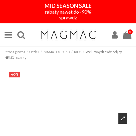
MID SEASON SALE
rabaty nawet do -90%
sprawdź
0
Strona główna
Odzież
MAMA i DZIECKO
KIDS
Welurowy dres dziecięcy
NEMO - czarny
-60%