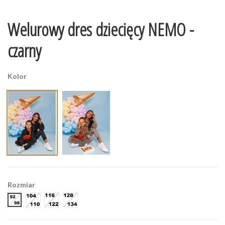
Welurowy dres dziecięcy NEMO -
czarny
Kolor
Rozmiar
92-98
104-110
116-122
128-134