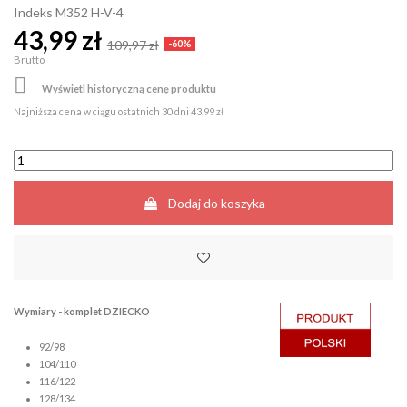
Indeks
M352 H-V-4
43,99 zł
109,97 zł
-60%
Brutto

Wyświetl historyczną cenę produktu
Najniższa cena w ciągu ostatnich 30 dni
43,99 zł
Dodaj do koszyka
Wymiary - komplet DZIECKO
92/98
104/110
116/122
128/134