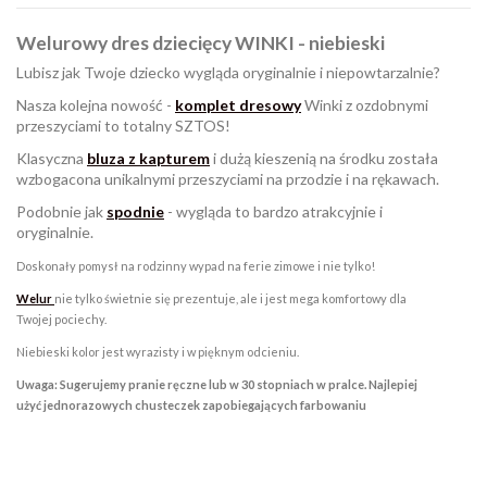
Welurowy dres dziecięcy WINKI - niebieski
Lubisz jak Twoje dziecko wygląda oryginalnie i niepowtarzalnie?
Nasza kolejna nowość -
komplet
dresowy
Winki z ozdobnymi
przeszyciami to totalny SZTOS!
Klasyczna
bluza z kapturem
i dużą kieszenią na środku została
wzbogacona unikalnymi przeszyciami na przodzie i na rękawach.
Podobnie jak
spodnie
- wygląda to bardzo atrakcyjnie i
oryginalnie.
Doskonały pomysł na rodzinny wypad na ferie zimowe i nie tylko!
Welur
nie tylko świetnie się prezentuje, ale i jest mega komfortowy dla
Twojej pociechy.
Niebieski kolor jest wyrazisty i w pięknym odcieniu.
Uwaga: Sugerujemy pranie ręczne lub w 30 stopniach w pralce. Najlepiej
użyć jednorazowych chusteczek zapobiegających farbowaniu
W magazynie
Brak opini
3 Przedmioty
ean13
2560000720301