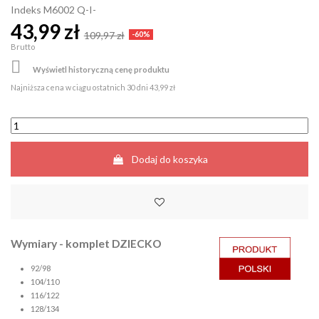
Indeks
M6002 Q-I-
43,99 zł
109,97 zł
-60%
Brutto

Wyświetl historyczną cenę produktu
Najniższa cena w ciągu ostatnich 30 dni
43,99 zł
Dodaj do koszyka
Wymiary - komplet DZIECKO
92/98
104/110
116/122
128/134