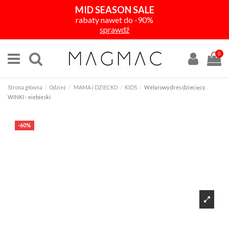
MID SEASON SALE
rabaty nawet do -90%
sprawdź
0
Strona główna
Odzież
MAMA i DZIECKO
KIDS
Welurowy dres dziecięcy
WINKI - niebieski
-60%