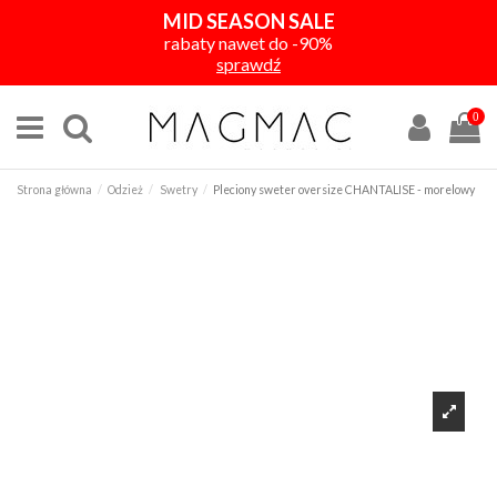
MID SEASON SALE
rabaty nawet do -90%
sprawdź
0
Strona główna
Odzież
Swetry
Pleciony sweter oversize CHANTALISE - morelowy