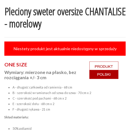
Pleciony sweter oversize CHANTALISE
- morelowy
Niestety produkt jest aktualnie niedostępny w sprzedaży
ONE SIZE
Wymiary: mierzone na płasko, bez
rozciągania +/- 3 cm
A - długość całkowita od ramienia - 68 cm
B - szerokość w ramionach od szwa do szwa - 70 cm x 2
C - szerokość pod pachami - 68 cm x 2
E - szerokość dołu - 68 cm x 2
F - długość rękawa - 21 cm
Skład materiału:
50% poliamid