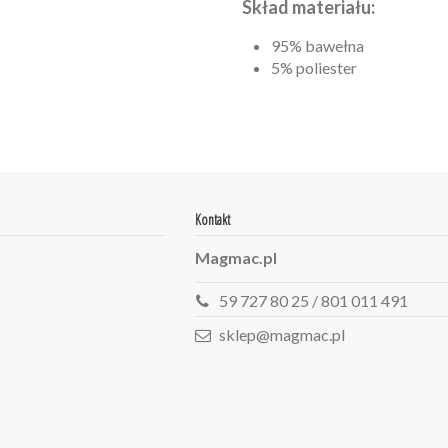
Skład materiału:
95% bawełna
5% poliester
Kontakt
Magmac.pl
59 727 80 25 / 801 011 491
sklep@magmac.pl