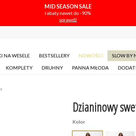
MID SEASON SALE
rabaty nawet do -90%
sprawdź
I NA WESELE
BESTSELLERY
NOWOŚCI
SLOW BY
KOMPLETY
DRUHNY
PANNA MŁODA
DODAT
ny
Dzianinowy swet
Kolor