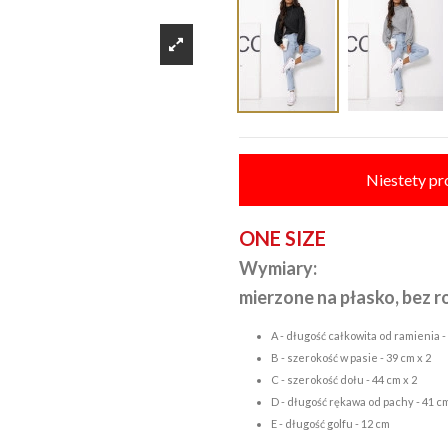
Niestety pr
ONE SIZE
Wymiary:
mierzone na płasko, bez r
A - długość całkowita od ramienia -
B - szerokość w pasie - 39 cm x 2
C - szerokość dołu - 44 cm x 2
D - długość rękawa od pachy - 41 c
E - długość golfu - 12 cm