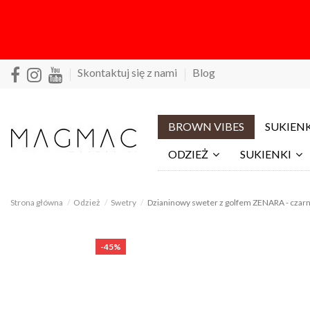
Skontaktuj się z nami
Blog
BROWN VIBES
SUKIENK
ODZIEŻ
SUKIENKI
Strona główna
Odzież
Swetry
Dzianinowy sweter z golfem ZENARA - czar
-45%