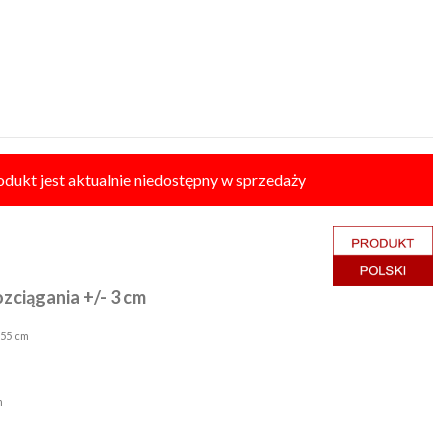
odukt jest aktualnie niedostępny w sprzedaży
ozciągania +/- 3 cm
 55 cm
m