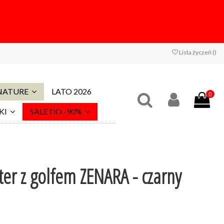
Lista życzeń (
)
 NATURE
LATO 2026
0
KI
SALE DO -90%
er z golfem ZENARA - czarny