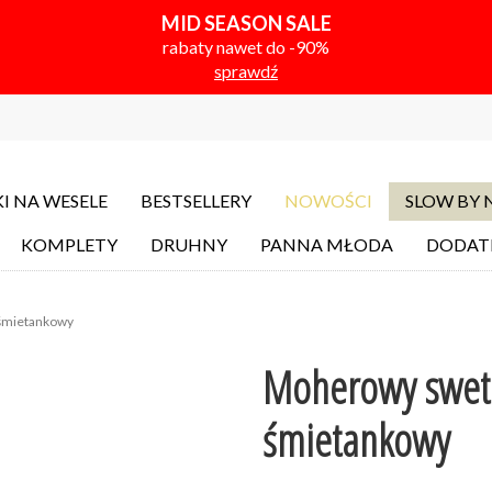
MID SEASON SALE
rabaty nawet do -90%
sprawdź
I NA WESELE
BESTSELLERY
NOWOŚCI
SLOW BY
KOMPLETY
DRUHNY
PANNA MŁODA
DODAT
 śmietankowy
Moherowy sweter
śmietankowy