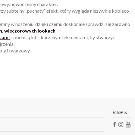
usowy, nowoczesny charakter.
zy subtelny „puchaty” efekt, który wygląda niezwykle kobieco
zyjemny w noszeniu, dzięki czemu doskonale sprawdzi się zarówno
h, wieczorowych lookach
.
sami
, spódnicą lub skórzanymi elementami, by stworzyć
jrzenia.
tny i twarzowy.
Follow us