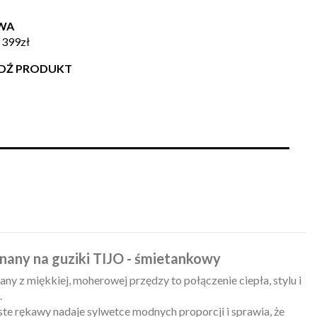
WA
 399zł
WDŹ PRODUKT
any na guziki TIJO - śmietankowy
y z miękkiej, moherowej przędzy to połączenie ciepła, stylu i
.
ste rękawy nadaje sylwetce modnych proporcji i sprawia, że