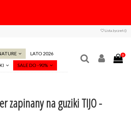
Lista życzeń (
)
 NATURE
LATO 2026
0
KI
SALE DO -90%
 zapinany na guziki TIJO -