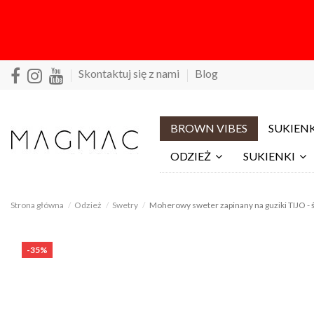
Skontaktuj się z nami
Blog
BROWN VIBES
SUKIENK
ODZIEŻ
SUKIENKI
Strona główna
Odzież
Swetry
Moherowy sweter zapinany na guziki TIJO -
-35%