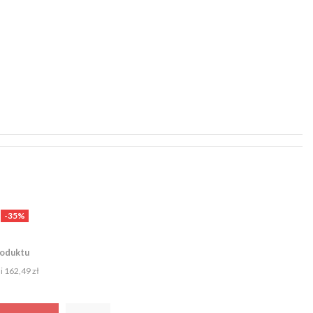
-35%
roduktu
ni
162,49 zł