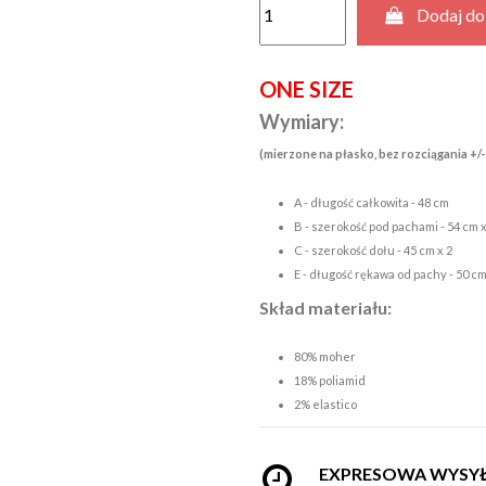
Dodaj do
ONE SIZE
Wymiary:
(mierzone na płasko, bez rozciągania +/-
A - długość całkowita - 48 cm
B - szerokość pod pachami - 54 cm x
C - szerokość dołu - 45 cm x 2
E - długość rękawa od pachy - 50 c
Skład materiału:
80% moher
18% poliamid
2% elastico
EXPRESOWA WYSY