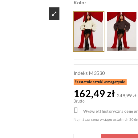
Kolor
Indeks
M3530
Ostatnie sztuki w magazynie
162,49 zł
249,99 zł
Brutto

Wyświetl historyczną cenę p
Najniższa cena w ciągu ostatnich 30 d