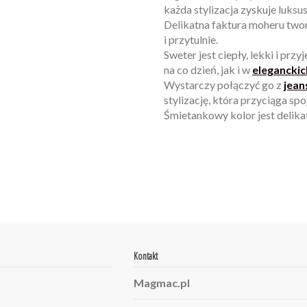
każda stylizacja zyskuje luks
Delikatna faktura moheru twor
i przytulnie.
Sweter jest ciepły, lekki i pr
na co dzień, jak i w
eleganckic
Wystarczy połączyć go z
jean
stylizację, która przyciąga spo
Śmietankowy kolor jest delika
W magazynie
Brak opini
1 Przedmiot
ean13
2560001024279
Kontakt
Magmac.pl