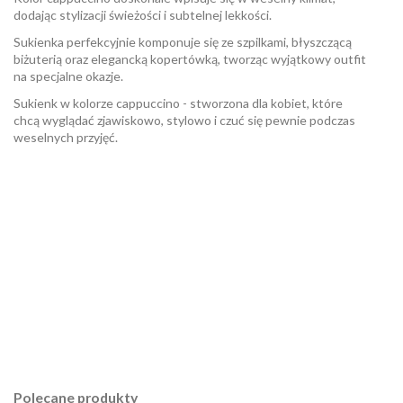
dodając stylizacji świeżości i subtelnej lekkości.
Sukienka perfekcyjnie komponuje się ze szpilkami, błyszczącą
biżuterią oraz elegancką kopertówką, tworząc wyjątkowy outfit
na specjalne okazje.
Sukienk w kolorze cappuccino - stworzona dla kobiet, które
chcą wyglądać zjawiskowo, stylowo i czuć się pewnie podczas
weselnych przyjęć.
W magazynie
Brak opini
23 Przedmioty
ean13
2560001064176
Polecane produkty