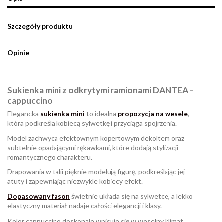
Szczegóły produktu
Opinie
Sukienka mini z odkrytymi ramionami DANTEA -
cappuccino
Elegancka
sukienka mini
to idealna
propozycja na wesele
,
która podkreśla kobiecą sylwetkę i przyciąga spojrzenia.
Model zachwyca efektownym kopertowym dekoltem oraz
subtelnie opadającymi rękawkami, które dodają stylizacji
romantycznego charakteru.
Drapowania w talii pięknie modelują figurę, podkreślając jej
atuty i zapewniając niezwykle kobiecy efekt.
Dopasowany fason
świetnie układa się na sylwetce, a lekko
elastyczny materiał nadaje całości elegancji i klasy.
Kolor cappuccino doskonale wpisuje się w weselny klimat,