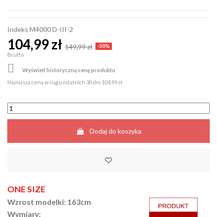
Indeks
M4000 D-III-2
104,99 zł
149,99 zł
-30%
Brutto

Wyświetl historyczną cenę produktu
Najniższa cena w ciągu ostatnich 30 dni
104,99 zł
Dodaj do koszyka
ONE SIZE
Wzrost modelki: 163cm
Wymiary: