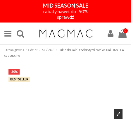
MID SEASON SALE
rabaty nawet do -90%
sprawdź
0
Strona główna
Odzież
Sukienki
Sukienka mini z odkrytymi ramionami DANTEA -
cappuccino
-30%
BESTSELLER