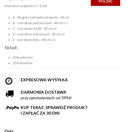
mierzone na płasko +/- 3 cm)
A - długość całkowita od pachy - 65 cm
B - szerokość pod pachami - 44 cm x 2
C - szerokość w talii - 39 cm x2
D - szerokość w biodrach - 46 cm x2
E - szerokość dołu - 48 cm x 2
Skład:
65% poliester
35% bawełna
EXPRESOWA WYSYŁKA
DARMOWA DOSTAWA
przy zamówieniach od 399zł
KUP TERAZ, SPRAWDŹ PRODUKT
I ZAPŁAĆ ZA 30 DNI
Opis