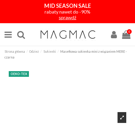
MID SEASON SALE
rabaty nawet do -90%
sprawdź
0
Strona główna
Odzież
Sukienki
Masełkowa sukienka mini z wiązaniem MERE -
czarna
OEKO-TEX