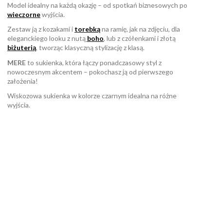
Model idealny na każdą okazję – od spotkań biznesowych po
wieczorne
wyjścia.
Zestaw ją z kozakami i
torebką
na ramię, jak na zdjęciu, dla
eleganckiego looku z nutą
boho
,
lub z czółenkami i złotą
biżuterią
, tworząc klasyczną stylizację z klasą.
MERE
to sukienka, która łączy ponadczasowy styl z
nowoczesnym akcentem – pokochasz ją od pierwszego
założenia!
Wiskozowa sukienka w kolorze czarnym idealna na różne
wyjścia.
W magazynie
Brak opini
2 Przedmioty
ean13
2560001011590