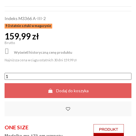
Indeks
M3366 A-III-2
Ostatnie sztuki w magazynie
159,99 zł
Brutto

Wyświetl historyczną cenę produktu
Najniższa cena w ciągu ostatnich 30 dni
159,99 zł
Dodaj do koszyka
ONE SIZE
Modelka ma 173 cm wzrostu.