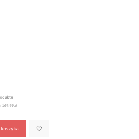
roduktu
ni
169,99 zł
 koszyka