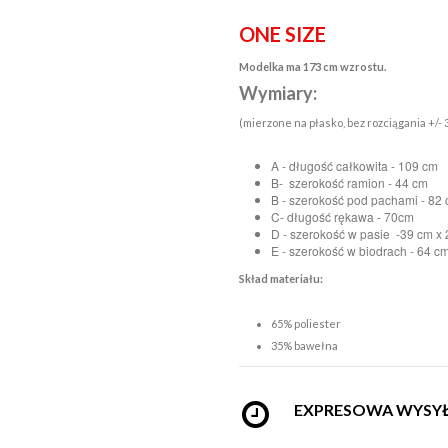
ONE SIZE
Modelka ma 173 cm wzrostu.
Wymiary:
(mierzone na płasko, bez rozciągania +/- 
A - długość całkowita - 109 cm
B- szerokość ramion - 44 cm
B - szerokość pod pachami - 82
C- długość rękawa - 70cm
D - szerokość w pasie -39 cm x
E - szerokość w biodrach - 64 c
Skład materiału:
65% poliester
35% bawełna
EXPRESOWA WYSY