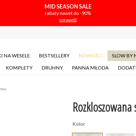
MID SEASON SALE
rabaty nawet do -90%
sprawdź
I NA WESELE
BESTSELLERY
NOWOŚCI
SLOW BY
KOMPLETY
DRUHNY
PANNA MŁODA
DODAT
dowa
Rozkloszowana 
Kolor