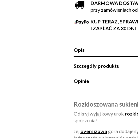
DARMOWA DOSTA
przy zamówieniach od
KUP TERAZ, SPRA
I ZAPŁAĆ ZA 30 DNI
Opis
Szczegóły produktu
Opinie
Rozkloszowana sukien
Odkryj wyjątkowy urok
rozkl
spojrzenia!
Jej
oversizowa
góra dodaje s
jednocześnie eleganckie ozdo