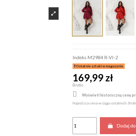
Indeks
M2984 R-VI-2
Ostatnie sztuki w magazynie
169,99 zł
Brutto

Wyświetl historyczną cenę p
Najniższa cena w ciągu ostatnich 30 d
Dodaj do