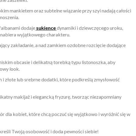
im mankietem oraz subtelne wiązanie przy szyi nadają całości
 noszenia.
falbanami dodaje
sukience
dynamiki i dziewczęcego uroku,
ja nabiera wyjątkowego charakteru.
ający zakładanie, a nad zamkiem ozdobne rozcięcie dodające
iskim obcasie i delikatną torebką typu listonoszka, aby
ylowy look.
ch i złote lub srebrne dodatki, które podkreślą zmysłowość
ikatny makijaż i elegancką fryzurę, tworząc niezapomniany
r dla kobiet, które chcą poczuć się wyjątkowo i wyróżnić się w
kreśli Twoją osobowość i doda pewności siebie!