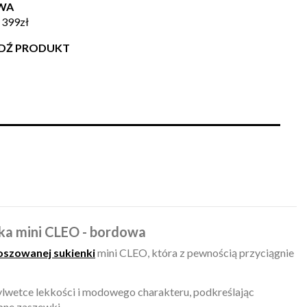
WA
 399zł
WDŹ PRODUKT
ka mini CLEO - bordowa
oszowanej sukienki
mini CLEO, która z pewnością przyciągnie
ylwetce lekkości i modowego charakteru, podkreślając
bne zaszewki.