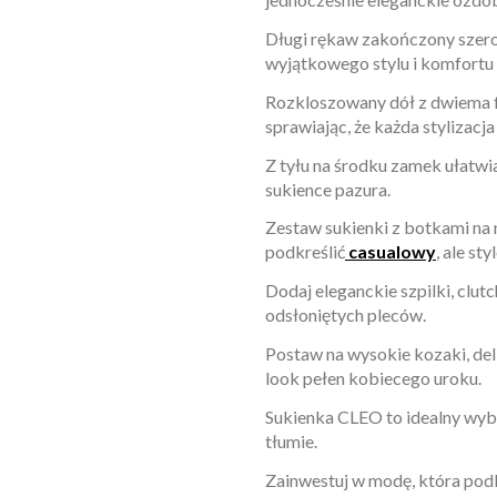
Długi rękaw zakończony szerok
wyjątkowego stylu i komfortu
Rozkloszowany dół z dwiema 
sprawiając, że każda stylizac
Z tyłu na środku zamek ułatwi
sukience pazura.
Zestaw sukienki z botkami na n
podkreślić
casualowy
, ale st
Dodaj eleganckie szpilki, clut
odsłoniętych pleców.
Postaw na wysokie kozaki, del
look pełen kobiecego uroku.
Sukienka CLEO to idealny wybó
tłumie.
Zainwestuj w modę, która pod