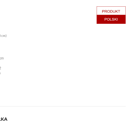
3 cm)
 cm
 2
m
ŁKA