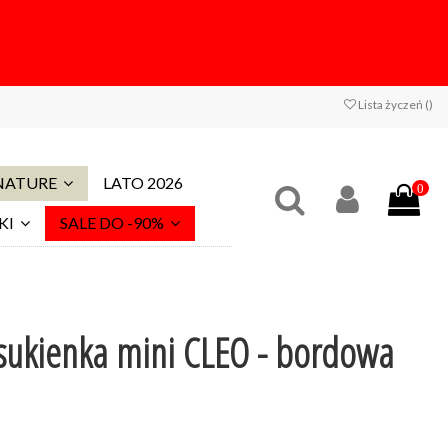
Lista życzeń (
)
 NATURE
LATO 2026
0
KI
SALE DO -90%
sukienka mini CLEO - bordowa