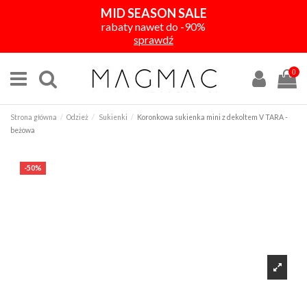
MID SEASON SALE
rabaty nawet do -90%
sprawdź
0
Strona główna
Odzież
Sukienki
Koronkowa sukienka mini z dekoltem V TARA -
beżowa
-50%