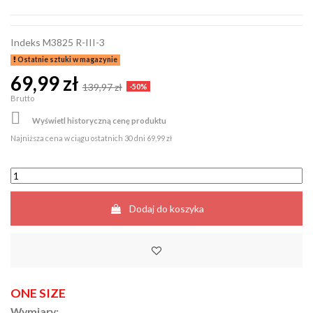
Indeks
M3825 R-III-3
Ostatnie sztuki w magazynie
69,99 zł
139,97 zł
-50%
Brutto

Wyświetl historyczną cenę produktu
Najniższa cena w ciągu ostatnich 30 dni
69,99 zł
Dodaj do koszyka
ONE SIZE
Wymiary: