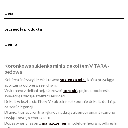
Opis
Szczegóły produktu
Opinie
Koronkowa sukienka mini z dekoltem V TARA -
beżowa
Kobieca i niezwykle efektowna
sukienka mini
, która przyciąga
spojrzenia od pierwszej chwili.
Wykonana z delikatnej, ażurowej
koronki
, pięknie podkreśla
sylwetkę i nadaje stylizacji lekkości.
Dekolt w kształcie litery V subtelnie eksponuje dekolt, dodając
całości elegancji.
Długie, transparentne rękawy nadają sukience romantycznego
i wyjątkowego charakteru.
Dopasowany fason z
marszczeniem
modeluje figurę i podkreśla