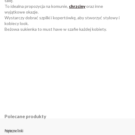
talię.
To idealna propozycja na komunie,
chrzciny
oraz inne
wyjątkowe okazje.
Wystarczy dobrać szpilki i kopertówkę, aby stworzyć stylowy i
kobiecy look.
Beżowa sukienka to must have w szafie każdej kobiety.
W magazynie
Brak opini
2 Przedmioty
ean13
2560001052883
Polecane produkty
Pożyteczne linki