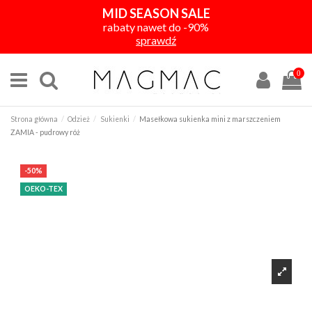
MID SEASON SALE
rabaty nawet do -90%
sprawdź
0
Strona główna
Odzież
Sukienki
Masełkowa sukienka mini z marszczeniem
ZAMIA - pudrowy róż
-50%
OEKO-TEX