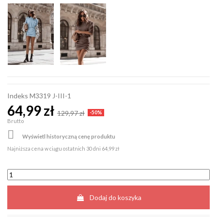
Indeks
M3319 J-III-1
64,99 zł
129,97 zł
-50%
Brutto

Wyświetl historyczną cenę produktu
Najniższa cena w ciągu ostatnich 30 dni
64,99 zł
Dodaj do koszyka