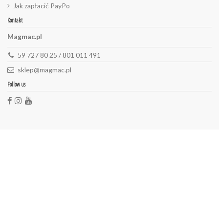
Jak zapłacić PayPo
Kontakt
Magmac.pl
59 727 80 25 / 801 011 491
sklep@magmac.pl
Follow us