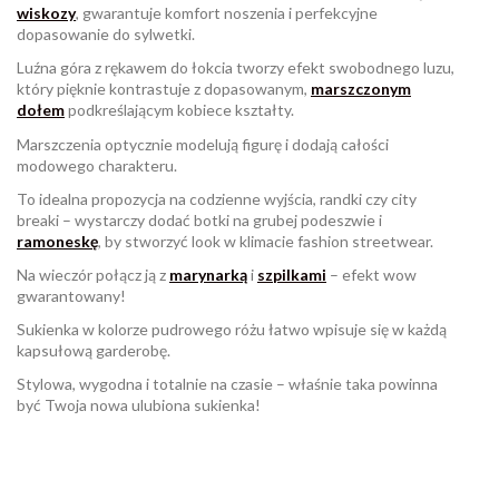
wiskozy
, gwarantuje komfort noszenia i perfekcyjne
dopasowanie do sylwetki.
Luźna góra z rękawem do łokcia tworzy efekt swobodnego luzu,
który pięknie kontrastuje z dopasowanym,
marszczonym
dołem
podkreślającym kobiece kształty.
Marszczenia optycznie modelują figurę i dodają całości
modowego charakteru.
To idealna propozycja na codzienne wyjścia, randki czy city
breaki – wystarczy dodać botki na grubej podeszwie i
ramoneskę
, by stworzyć look w klimacie fashion streetwear.
Na wieczór połącz ją z
marynarką
i
szpilkami
– efekt wow
gwarantowany!
Sukienka w kolorze pudrowego różu łatwo wpisuje się w każdą
kapsułową garderobę.
Stylowa, wygodna i totalnie na czasie – właśnie taka powinna
być Twoja nowa ulubiona sukienka!
W magazynie
Brak opini
3 Przedmioty
ean13
2560001027720