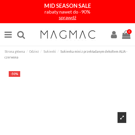
MID SEASON SALE
rabaty nawet do -90%
sprawdź
0
Strona główna
Odzież
Sukienki
Sukienka mini z przekładanym dekoltem ALIA -
czerwona
-50%