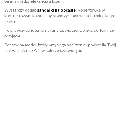
balans między elegancją a luzem.
Wystarczy dodać
sandałki na obcasie
i kopertówkę w
kontrastowym kolorze, by stworzyć look w duchu miejskiego
szyku.
To propozycja idealna na randkę, wieczór z przyjaciółkami czy
przyjęcie.
Postaw na model, który przyciąga spojrzenia i podkreśla Twój
styl w sukience Alia w kolorze czerwonym.
W magazynie
Brak opini
8 Przedmioty
ean13
2560001027058