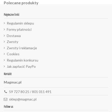
Polecane produkty
Pożyteczne linki
Regulamin sklepu
Formy płatności
Dostawa
Zwroty
Zwroty i reklamacje
Cookies
Regulamin konkursu
Jak zapłacić PayPo
Kontakt
Magmac.pl
59 727 80 25 / 801 011 491
sklep@magmac.pl
Follow us