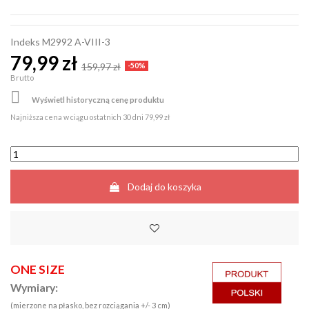
Indeks
M2992 A-VIII-3
79,99 zł
159,97 zł
-50%
Brutto

Wyświetl historyczną cenę produktu
Najniższa cena w ciągu ostatnich 30 dni
79,99 zł
Dodaj do koszyka
ONE SIZE
Wymiary:
(mierzone na płasko, bez rozciągania +/- 3 cm)