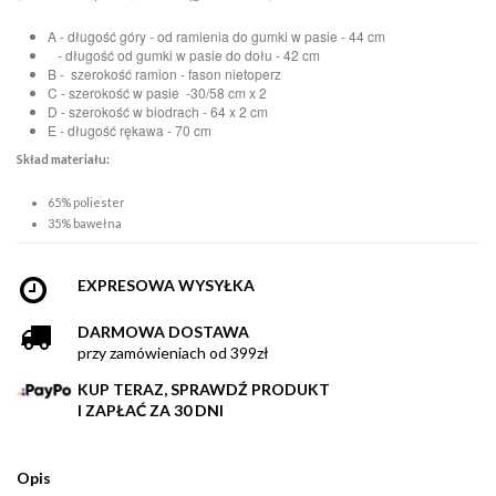
A - długość góry - od ramienia do gumki w pasie - 44 cm
- długość od gumki w pasie do dołu - 42 cm
B - szerokość ramion - fason nietoperz
C - szerokość w pasie -30/58 cm x 2
D - szerokość w biodrach - 64 x 2 cm
E - długość rękawa - 70 cm
Skład materiału:
65% poliester
35% bawełna
EXPRESOWA WYSYŁKA
DARMOWA DOSTAWA
przy zamówieniach od 399zł
KUP TERAZ, SPRAWDŹ PRODUKT
I ZAPŁAĆ ZA 30 DNI
Opis