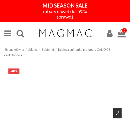
MID SEASON SALE
rabaty nawet do -90%
sprawdź
0
Strona główna
Odzież
Sukienki
Kobieca sukienka nietoperz CANDICE -
czekoladowa
-40%