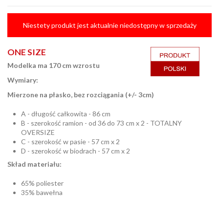
Niestety produkt jest aktualnie niedostępny w sprzedaży
ONE SIZE
Modelka ma 170 cm wzrostu
Wymiary:
Mierzone na płasko, bez rozciągania (+/- 3cm)
A - długość całkowita - 86 cm
B - szerokość ramion - od 36 do 73 cm x 2 - TOTALNY
OVERSIZE
C - szerokość w pasie - 57 cm x 2
D - szerokość w biodrach - 57 cm x 2
Skład materiału:
65% poliester
35% bawełna