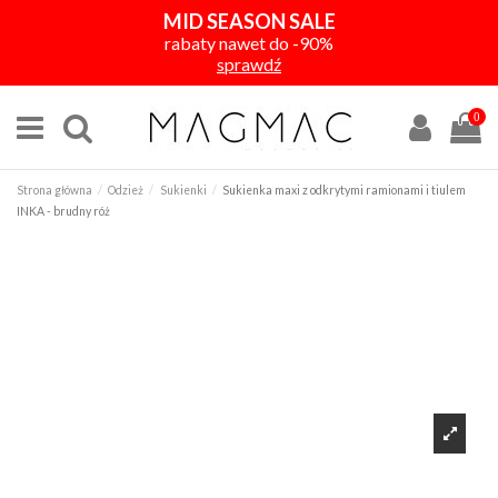
MID SEASON SALE
rabaty nawet do -90%
sprawdź
0
Strona główna
Odzież
Sukienki
Sukienka maxi z odkrytymi ramionami i tiulem
INKA - brudny róż