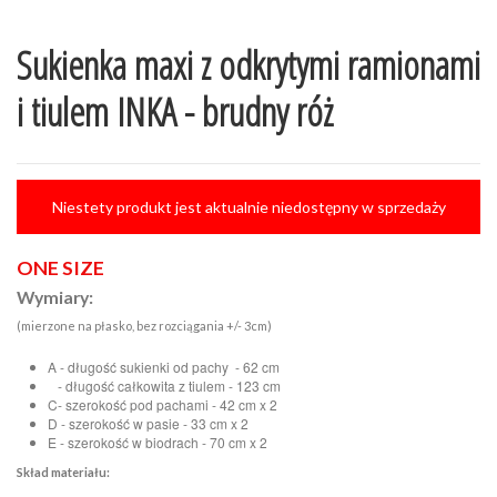
Sukienka maxi z odkrytymi ramionami
i tiulem INKA - brudny róż
Niestety produkt jest aktualnie niedostępny w sprzedaży
ONE SIZE
Wymiary:
(mierzone na płasko, bez rozciągania +/- 3cm)
A - długość sukienki od pachy - 62 cm
- długość całkowita z tiulem - 123 cm
C- szerokość pod pachami - 42 cm x 2
D - szerokość w pasie - 33 cm x 2
E - szerokość w biodrach - 70 cm x 2
Skład materiału: