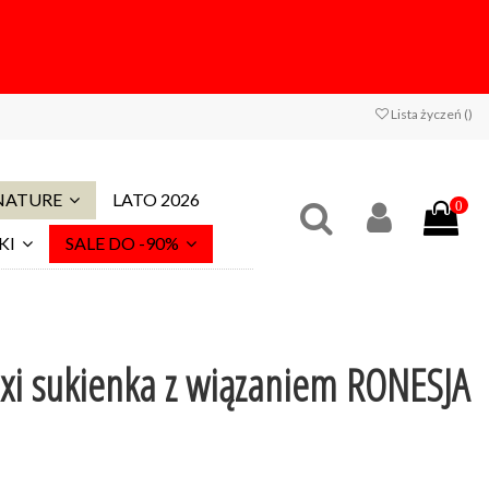
Lista życzeń (
)
 NATURE
LATO 2026
0
KI
SALE DO -90%
xi sukienka z wiązaniem RONESJA