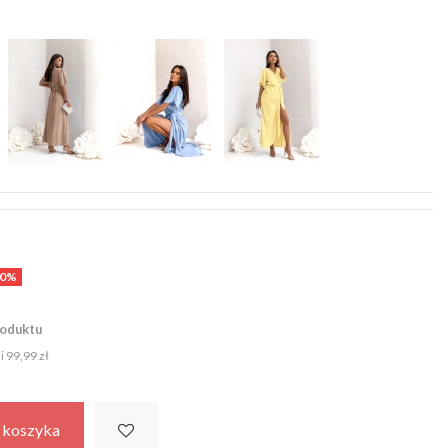
50%
roduktu
ni
99,99 zł
 koszyka