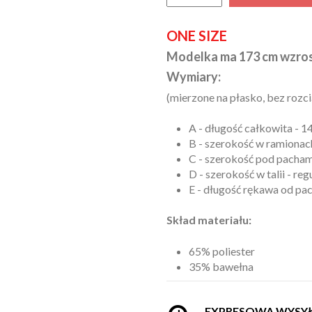
ONE SIZE
Modelka ma 173 cm wzros
Wymiary:
(mierzone na płasko, bez rozci
A - długość całkowita - 1
B - szerokość w ramionach
C - szerokość pod pachami
D - szerokość w talii - r
E - długość rękawa od pa
Skład materiału:
65% poliester
35% bawełna
EXPRESOWA WYSY