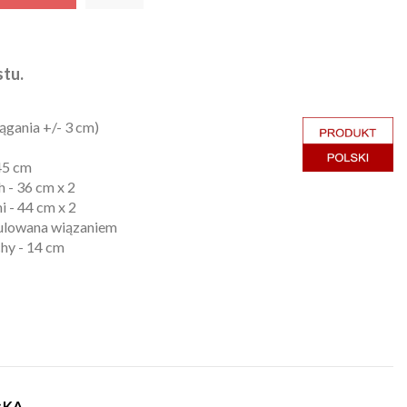
tu.
ągania +/- 3 cm)
45 cm
 - 36 cm x 2
 - 44 cm x 2
egulowana wiązaniem
chy - 14 cm
ŁKA