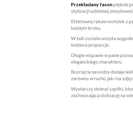
Przekładany fason
pięknie p
stylizacji subtelnej zmysłowoś
Efektowny rękaw motylek z pęk
każdym kroku.
W talii została wszyta wygodn
kobiece proporcje.
Długie wiązanie w pasie pozwa
eleganckiego charakteru.
Rozcięcie na nodze dodaje lekk
zarówno w ruchu, jak i na zdjęc
Wystarczy dobrać szpilki, bły
zachwycającą stylizację na wie
W magazynie
Brak opini
15 Przedmioty
ean13
2560001069706