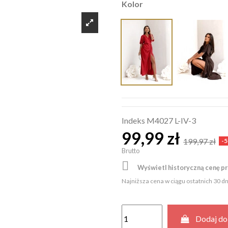
Kolor
Indeks
M4027 L-IV-3
99,99 zł
199,97 zł
-
Brutto

Wyświetl historyczną cenę p
Najniższa cena w ciągu ostatnich 30 d
Dodaj do