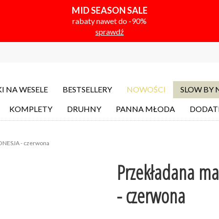
MID SEASON SALE
rabaty nawet do -90%
sprawdź
I NA WESELE
BESTSELLERY
NOWOŚCI
SLOW BY
KOMPLETY
DRUHNY
PANNA MŁODA
DODAT
RONESJA - czerwona
Przekładana ma
- czerwona