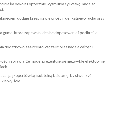
odkreśla dekolt i optycznie wysmukla sylwetkę, nadając
ci.
nięciem dodaje kreacji zwiewności i delikatnego ruchu przy
a guma, która zapewnia idealne dopasowanie i podkreśla
la dodatkowo zaakcentować talię oraz nadaje całości
ości i sprawia, że model prezentuje się niezwykle efektownie
iach.
szczącą kopertówkę i subtelną biżuterię, by stworzyć
lkie wyjście.