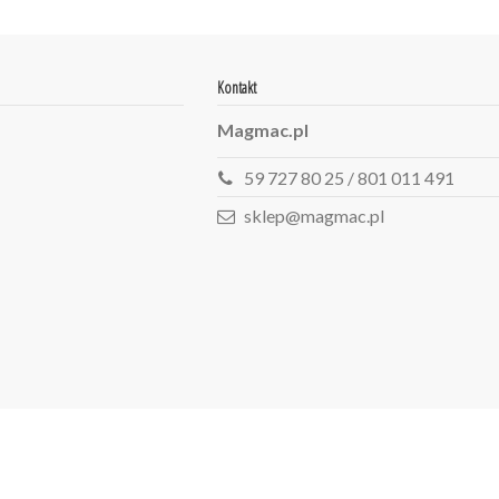
Kontakt
Magmac.pl
59 727 80 25 / 801 011 491
sklep@magmac.pl