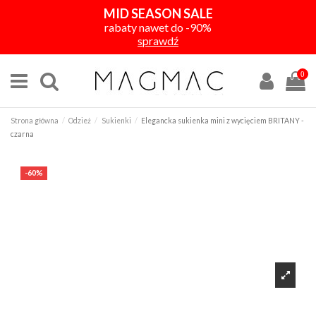
MID SEASON SALE
rabaty nawet do -90%
sprawdź
0
Strona główna
Odzież
Sukienki
Elegancka sukienka mini z wycięciem BRITANY -
czarna
-60%