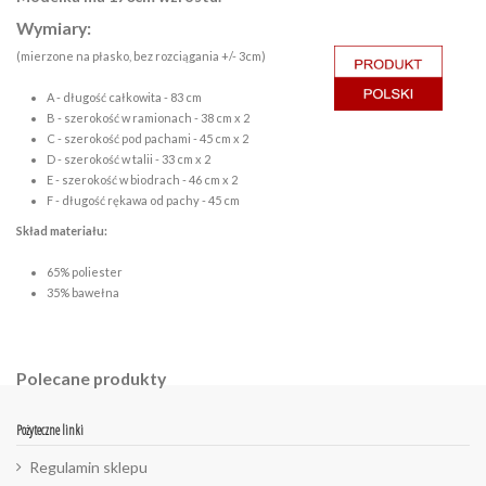
Wymiary:
(mierzone na płasko, bez rozciągania +/- 3cm)
A - długość całkowita - 83 cm
B - szerokość w ramionach - 38 cm x 2
C - szerokość pod pachami - 45 cm x 2
D - szerokość w talii - 33 cm x 2
E - szerokość w biodrach - 46 cm x 2
F - długość rękawa od pachy - 45 cm
Skład materiału:
65% poliester
35% bawełna
Polecane produkty
Pożyteczne linki
Regulamin sklepu