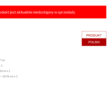
odukt jest aktualnie niedostępny w sprzedaży
7 cm
 2
40 cm x 2
 - 42/56 cm x 2