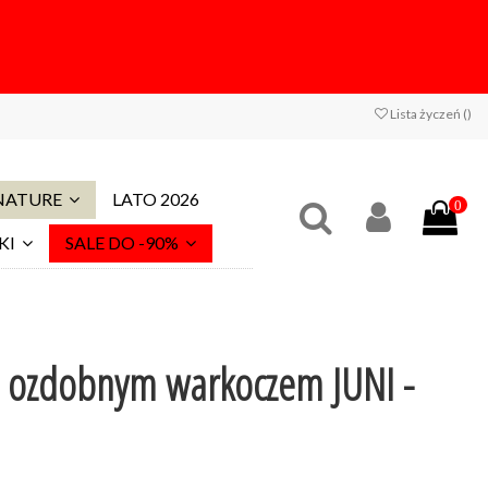
Lista życzeń (
)
 NATURE
LATO 2026
0
KI
SALE DO -90%
z ozdobnym warkoczem JUNI -