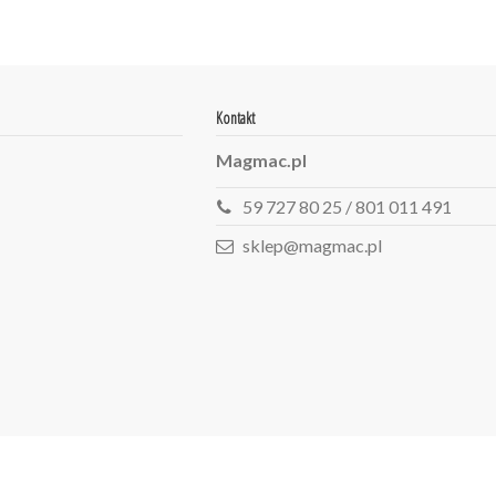
Kontakt
Magmac.pl
59 727 80 25 / 801 011 491
sklep@magmac.pl