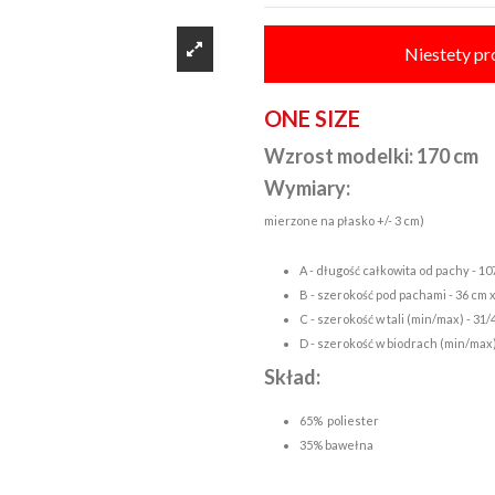
Niestety pr
ONE SIZE
Wzrost modelki: 170 cm
Wymiary:
mierzone na płasko +/- 3 cm)
A - długość całkowita od pachy - 10
B - szerokość pod pachami - 36 cm x
C - szerokość w tali (min/max) - 31/
D - szerokość w biodrach (min/max)
Skład:
65% poliester
35% bawełna