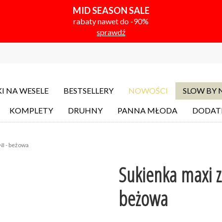
MID SEASON SALE
rabaty nawet do -90%
sprawdź
I NA WESELE
BESTSELLERY
NOWOŚCI
SLOW BY
KOMPLETY
DRUHNY
PANNA MŁODA
DODAT
I - beżowa
Sukienka maxi 
beżowa