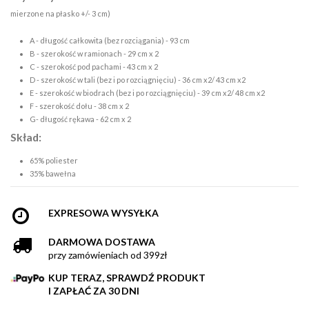
mierzone na płasko +/- 3 cm)
A - długość całkowita (bez rozciągania) - 93 cm
B - szerokość w ramionach - 29 cm x 2
C - szerokość pod pachami - 43 cm x 2
D - szerokość w tali (bez i po rozciągnięciu) - 36 cm x2/ 43 cm x2
E - szerokość w biodrach (bez i po rozciągnięciu) - 39 cm x2/ 48 cm x2
F - szerokość dołu - 38 cm x 2
G- długość rękawa - 62 cm x 2
Skład:
65% poliester
35% bawełna
EXPRESOWA WYSYŁKA
DARMOWA DOSTAWA
przy zamówieniach od 399zł
KUP TERAZ, SPRAWDŹ PRODUKT
I ZAPŁAĆ ZA 30 DNI