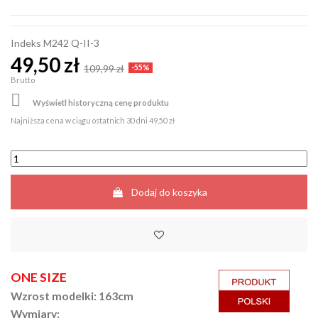
Indeks
M242 Q-II-3
49,50 zł
109,99 zł
-55%
Brutto

Wyświetl historyczną cenę produktu
Najniższa cena w ciągu ostatnich 30 dni
49,50 zł
Dodaj do koszyka
ONE SIZE
Wzrost modelki: 163cm
Wymiary: