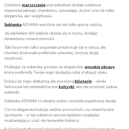
Ozdobne
marszczenie
pod dekoltem dodaje sukience
niepowtarzalnego charakteru, sprawiając, że jest ona nie tylko
elegancka, ale i wyjątkowa.
Sukienka
ADIANA wyróżnia się nie tylko górną częścią.
Jej zakładany dół pięknie układa się w ruchu, dodając
dynamizmu i nowoczesności.
Taki fason nie tylko wspaniale prezentuje się w tańcu, ale
również doskonale podkreśla sylwetkę, tworząc iluzję
smukłości.
Stylizując tę sukienkę, postaw na eleganckie,
wysokie obcasy,
które podkreślą Twoje nogi i dodadzą całej stylizacji szyku.
Dołącz do tego delikatną, ale wyrazistą
biżuterię
– cienki
łańcuszek lub minimalistyczne
kolczyki
, aby nie przyćmić piękna
sukienki.
Sukienka ADIANA to idealny wybór na każdą wyjątkową okazję.
Czy to elegancka kolacja, ważna uroczystość czy romantyczne
spotkanie – w tej sukience zawsze będziesz wyglądać
oszałamiająco i czuć się niezwykle kobieco.
Sukienka z bufiastymi rękawami w kolorze czekoladowym doda