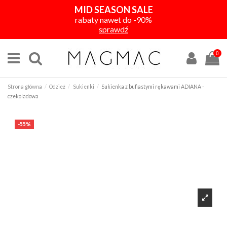
MID SEASON SALE
rabaty nawet do -90%
sprawdź
0
Strona główna
Odzież
Sukienki
Sukienka z bufiastymi rękawami ADIANA -
czekoladowa
-55%