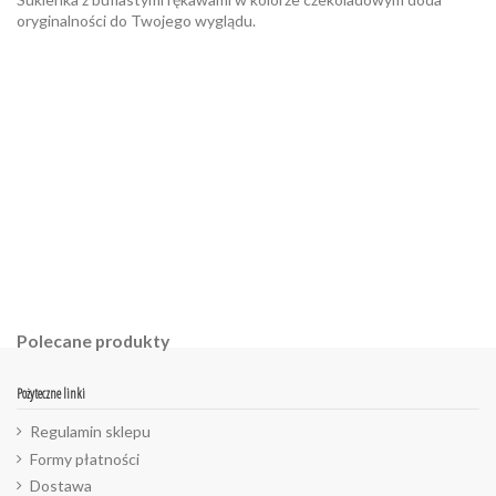
oryginalności do Twojego wyglądu.
W magazynie
Brak opini
8 Przedmioty
ean13
2560001015161
Polecane produkty
Pożyteczne linki
Regulamin sklepu
Formy płatności
Dostawa