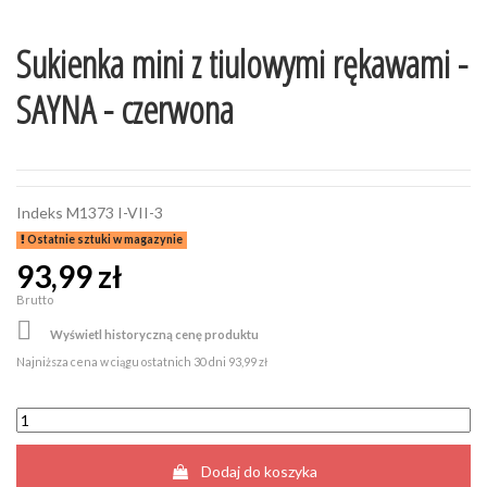
Sukienka mini z tiulowymi rękawami -
SAYNA - czerwona
Indeks
M1373 I-VII-3
Ostatnie sztuki w magazynie
93,99 zł
Brutto

Wyświetl historyczną cenę produktu
Najniższa cena w ciągu ostatnich 30 dni
93,99 zł
Dodaj do koszyka