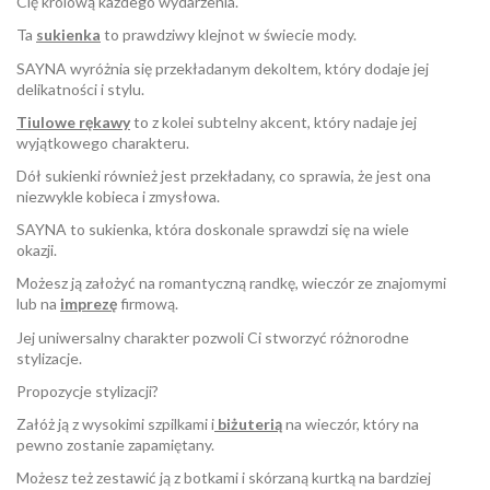
Cię królową każdego wydarzenia.
Ta
sukienka
to prawdziwy klejnot w świecie mody.
SAYNA wyróżnia się przekładanym dekoltem, który dodaje jej
delikatności i stylu.
Tiulowe rękawy
to z kolei subtelny akcent, który nadaje jej
wyjątkowego charakteru.
Dół sukienki również jest przekładany, co sprawia, że jest ona
niezwykle kobieca i zmysłowa.
SAYNA to sukienka, która doskonale sprawdzi się na wiele
okazji.
Możesz ją założyć na romantyczną randkę, wieczór ze znajomymi
lub na
imprezę
firmową.
Jej uniwersalny charakter pozwoli Ci stworzyć różnorodne
stylizacje.
Propozycje stylizacji?
Załóż ją z wysokimi szpilkami i
biżuterią
na wieczór, który na
pewno zostanie zapamiętany.
Możesz też zestawić ją z botkami i skórzaną kurtką na bardziej