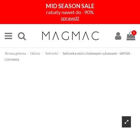
MID SEASON SALE
rabaty nawet do -90%
sprawdź
0
Strona główna
Odzież
Sukienki
Sukienka mini z tiulowymi rękawami - SAYNA -
czerwona