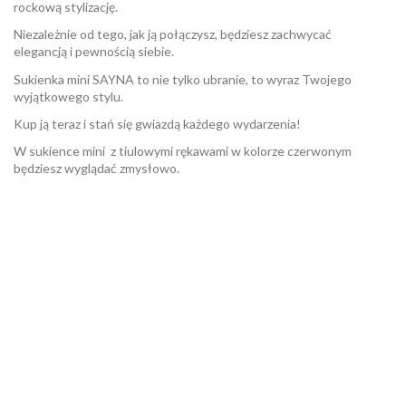
rockową stylizację.
Niezależnie od tego, jak ją połączysz, będziesz zachwycać
elegancją i pewnością siebie.
Sukienka mini SAYNA to nie tylko ubranie, to wyraz Twojego
wyjątkowego stylu.
Kup ją teraz i stań się gwiazdą każdego wydarzenia!
W sukience mini z tiulowymi rękawami w kolorze czerwonym
będziesz wyglądać zmysłowo.
W magazynie
Brak opini
1 Przedmiot
ean13
2560000573457