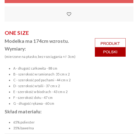
ONE SIZE
Modelka ma 174cm wzrostu.
Wymiary:
(mierzone na płasko, bez rozciągania +/- 3cm)
A - długość całkowita - 88 cm
B - szerokość w ramionach 35 cm x 2
C - szerokość pod pachami - 44 cm x 2
D - szerokość w talii - 37 cm x 2
E - szerokość w biodrach - 43 cm x 2
F - szerokość dołu - 47 cm
G - długość rękawa - 60 cm
Skład materiału:
65% poliester
35% bawełna