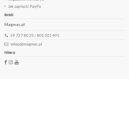
Jak zapłacić PayPo
Kontakt
Magmac.pl
59 727 80 25 / 801 011 491
sklep@magmac.pl
Follow us