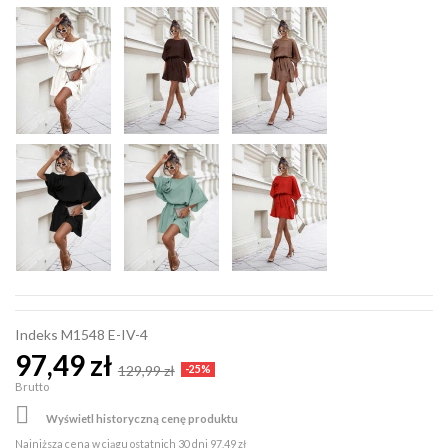
Indeks
M1548 E-IV-4
97,49 zł
129,99 zł
-25%
Brutto

Wyświetl historyczną cenę produktu
Najniższa cena w ciągu ostatnich 30 dni
97,49 zł