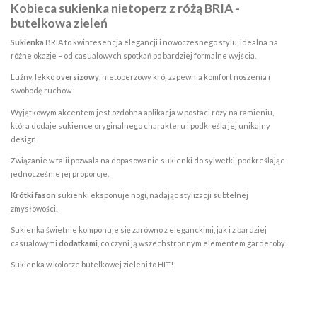
Kobieca sukienka nietoperz z różą BRIA -
butelkowa zieleń
Sukienka
BRIA to kwintesencja elegancji i nowoczesnego stylu, idealna na
różne okazje – od casualowych spotkań po bardziej formalne wyjścia.
Luźny, lekko
oversizowy
, nietoperzowy krój zapewnia komfort noszenia i
swobodę ruchów.
Wyjątkowym akcentem jest ozdobna aplikacja w postaci róży na ramieniu,
która dodaje sukience oryginalnego charakteru i podkreśla jej unikalny
design.
Związanie w talii pozwala na dopasowanie sukienki do sylwetki, podkreślając
jednocześnie jej proporcje.
Krótki fason
sukienki eksponuje nogi, nadając stylizacji subtelnej
zmysłowości.
Sukienka świetnie komponuje się zarówno z eleganckimi, jak i z bardziej
casualowymi
dodatkami
, co czyni ją wszechstronnym elementem garderoby.
Sukienka w kolorze butelkowej zieleni to HIT!
W magazynie
Brak opini
7 Przedmioty
ean13
2560000873830