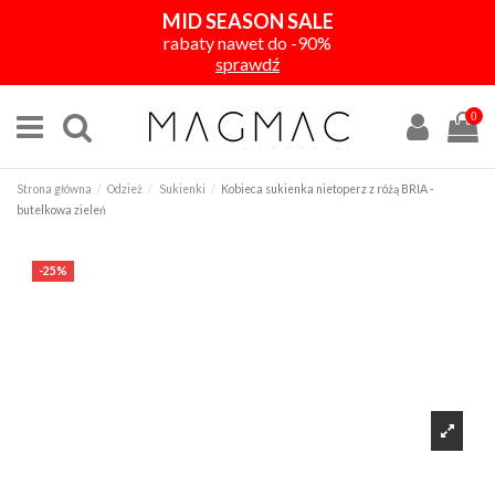
MID SEASON SALE
rabaty nawet do -90%
sprawdź
0
Strona główna
Odzież
Sukienki
Kobieca sukienka nietoperz z różą BRIA -
butelkowa zieleń
-25%