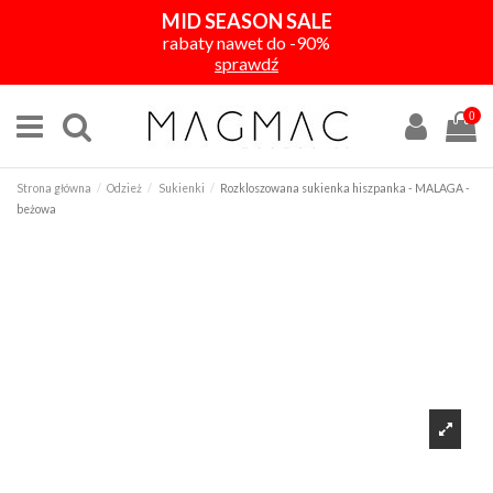
MID SEASON SALE
rabaty nawet do -90%
sprawdź
0
Strona główna
Odzież
Sukienki
Rozkloszowana sukienka hiszpanka - MALAGA -
beżowa