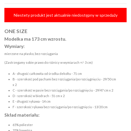
Niestety produkt jest aktualnie niedostępny w sprzedaży
ONE SIZE
Modelka ma 173 cm wzrostu.
Wymiary:
mierzone na płasko, bez rozciągania
(Zastrzegamy sobie prawo do różnicy w wymiarach +/- 3 cm)
A - długość całkowita od środka dekoltu - 71 cm
B - szerokość pod pachami bez rozciągania/po rozciągnięciu - 29/50 cm
x 2
C - szerokość w pasie bez rozciągania/po rozciągnięciu - 29/47 cm x 2
D - szerokość w biodrach - 51 cm x 2
E - długość rękawa - 14 cm
F - szerokość rękawa bez rozciągania/po rozciągnięciu - 13/20 cm
Skład materiału:
65% poliester
35% bawełna