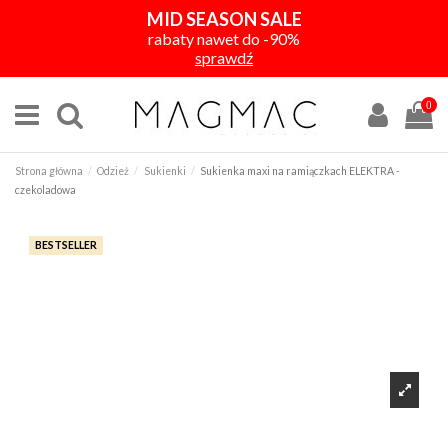
MID SEASON SALE
rabaty nawet do -90%
sprawdź
0
Strona główna
Odzież
Sukienki
Sukienka maxi na ramiączkach ELEKTRA -
czekoladowa
BESTSELLER