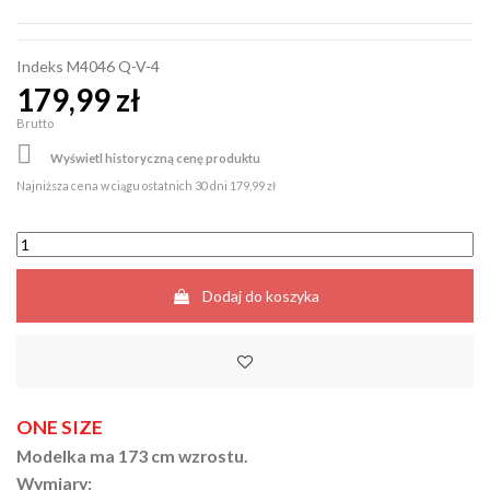
Indeks
M4046 Q-V-4
179,99 zł
Brutto

Wyświetl historyczną cenę produktu
Najniższa cena w ciągu ostatnich 30 dni
179,99 zł
Dodaj do koszyka
ONE SIZE
Modelka ma 173 cm wzrostu.
Wymiary: