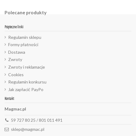
Polecane produkty
Pożyteczne linki
Regulamin sklepu
Formy płatności
Dostawa
Zwroty
Zwroty i reklamacje
Cookies
Regulamin konkursu
Jak zapłacić PayPo
Kontakt
Magmac.pl
59 727 80 25 / 801 011 491
sklep@magmac.pl