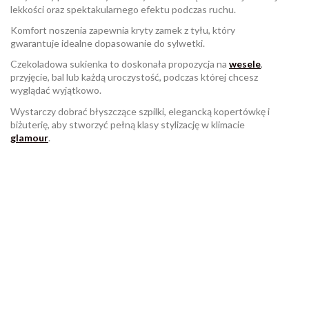
lekkości oraz spektakularnego efektu podczas ruchu.
Komfort noszenia zapewnia kryty zamek z tyłu, który
gwarantuje idealne dopasowanie do sylwetki.
Czekoladowa sukienka to doskonała propozycja na
wesele
,
przyjęcie, bal lub każdą uroczystość, podczas której chcesz
wyglądać wyjątkowo.
Wystarczy dobrać błyszczące szpilki, elegancką kopertówkę i
biżuterię, aby stworzyć pełną klasy stylizację w klimacie
glamour
.
W magazynie
Brak opini
897 Przedmioty
ean13
2560001072119