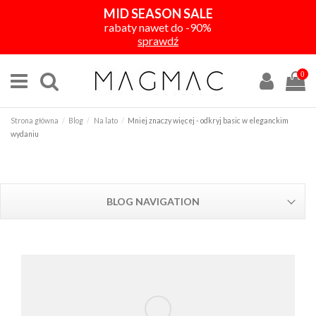
MID SEASON SALE
rabaty nawet do -90%
sprawdź
0
Strona główna
Blog
Na lato
Mniej znaczy więcej - odkryj basic w eleganckim
wydaniu
BLOG NAVIGATION