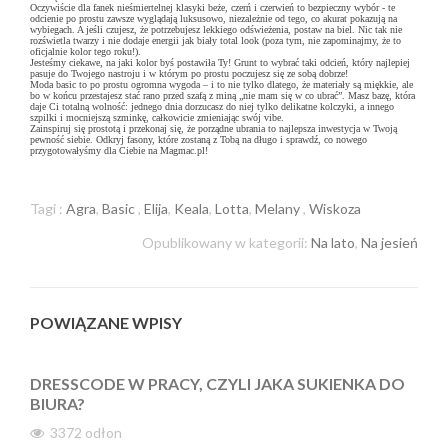
Oczywiście dla fanek nieśmiertelnej klasyki beże, czerń i czerwień to bezpieczny wybór - te
odcienie po prostu zawsze wyglądają luksusowo, niezależnie od tego, co akurat pokazują na
wybiegach. A jeśli czujesz, że potrzebujesz lekkiego odświeżenia, postaw na biel. Nic tak nie
rozświetla twarzy i nie dodaje energii jak biały total look (poza tym, nie zapominajmy, że to
oficjalnie kolor tego roku!).
Jesteśmy ciekawe, na jaki kolor byś postawiła Ty! Grunt to wybrać taki odcień, który najlepiej
pasuje do Twojego nastroju i w którym po prostu poczujesz się ze sobą dobrze!
Moda basic to po prostu ogromna wygoda – i to nie tylko dlatego, że materiały są miękkie, ale
bo w końcu przestajesz stać rano przed szafą z miną „nie mam się w co ubrać”. Masz bazę, która
daje Ci totalną wolność: jednego dnia dorzucasz do niej tylko delikatne kolczyki, a innego
szpilki i mocniejszą szminkę, całkowicie zmieniając swój vibe.
Zainspiruj się prostotą i przekonaj się, że porządne ubrania to najlepsza inwestycja w Twoją
pewność siebie. Odkryj fasony, które zostaną z Tobą na długo i sprawdź, co nowego
przygotowałyśmy dla Ciebie na Magmac.pl!
Tagi :
Agra
,
Basic
,
Elija
,
Keala
,
Lotta
,
Melany
,
Wiskoza
Opublikowany w kategorii:
Na lato
,
Na jesień
POWIĄZANE WPISY
DRESSCODE W PRACY, CZYLI JAKA SUKIENKA DO
BIURA?
3372
odłon