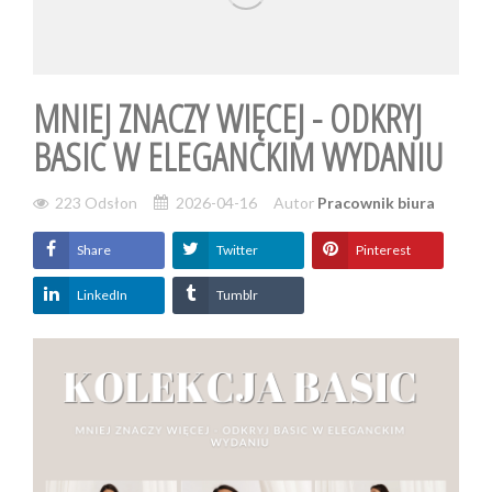
MNIEJ ZNACZY WIĘCEJ - ODKRYJ
BASIC W ELEGANCKIM WYDANIU
223
Odsłon
2026-04-16
Autor
Pracownik biura
Share
Twitter
Pinterest
LinkedIn
Tumblr