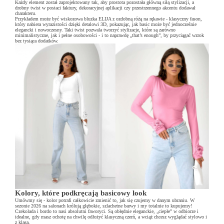
Każdy element został zaprojektowany tak, aby prostota pozostała główną siłą stylizacji, a
drobny twist w postaci faktury, dekoracyjnej aplikacji czy przestrzennego akcentu dodawał
charakteru.
Przykładem może być wiskozowa bluzka ELIJA z ozdobną różą na rękawie - klasyczny fason,
który nabiera wyrazistości dzięki detalowi 3D, pokazując, jak basic może być jednocześnie
elegancki i nowoczesny. Taki twist pozwala tworzyć stylizacje, które są zarówno
minimalistyczne, jak i pełne osobowości - i to naprawdę „that’s enough”, by przyciągać wzrok
bez tysiąca dodatków.
Kolory, które podkręcają basicowy look
Umówmy się - kolor potrafi całkowicie zmienić to, jak się czujemy w danym ubraniu. W
sezonie 2026 na salonach królują głębokie, szlachetne barwy i my totalnie to kupujemy!
Czekolada i bordo to nasi absolutni faworyci. Są obłędnie eleganckie, „ciepłe” w odbiorze i
idealne, gdy masz ochotę na chwilę odłożyć klasyczną czerń, a wciąż chcesz wyglądać stylowo i
z klasą.