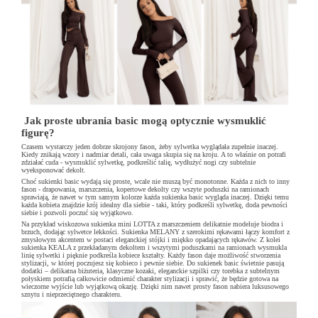
Jak proste ubrania basic mogą optycznie wysmuklić
figurę?
Czasem wystarczy jeden dobrze skrojony fason, żeby sylwetka wyglądała zupełnie inaczej.
Kiedy znikają wzory i nadmiar detali, cała uwaga skupia się na kroju. A to właśnie on potrafi
zdziałać cuda - wysmuklić sylwetkę, podkreślić talię, wydłużyć nogi czy subtelnie
wyeksponować dekolt.
Choć sukienki basic wydają się proste, wcale nie muszą być monotonne. Każda z nich to inny
fason - drapowania, marszczenia, kopertowe dekolty czy wszyte poduszki na ramionach
sprawiają, że nawet w tym samym kolorze każda sukienka basic wygląda inaczej. Dzięki temu
każda kobieta znajdzie krój idealny dla siebie - taki, który podkreśli sylwetkę, doda pewności
siebie i pozwoli poczuć się wyjątkowo.
Na przykład wiskozowa sukienka mini LOTTA z marszczeniem delikatnie modeluje biodra i
brzuch, dodając sylwetce lekkości. Sukienka MELANY z szerokimi rękawami łączy komfort z
zmysłowym akcentem w postaci eleganckiej stójki i miękko opadających rękawów. Z kolei
sukienka KEALA z przekładanym dekoltem i wszytymi poduszkami na ramionach wysmukla
linię sylwetki i pięknie podkreśla kobiece kształty. Każdy fason daje możliwość stworzenia
stylizacji, w której poczujesz się kobieco i pewnie siebie. Do sukienek basic świetnie pasują
dodatki – delikatna biżuteria, klasyczne kozaki, eleganckie szpilki czy torebka z subtelnym
połyskiem potrafią całkowicie odmienić charakter stylizacji i sprawić, że będzie gotowa na
wieczorne wyjście lub wyjątkową okazję. Dzięki nim nawet prosty fason nabiera luksusowego
sznytu i nieprzeciętnego charakteru.