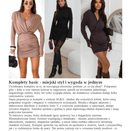
Komplety basic - miejski styl i wygoda w jednym
Uwielbiamy komplety za to, że rozwiązują odwieczny problem „w co się ubrać”. Połączenie
góry i dołu w tym samym kolorze to najprostszy sposób na stworzenie jednolitego,
eleganckiego outfitu, który nie tylko wygląda dobrze, ale dodatkowo wizualnie dodaje kilku
centymetrów wzrostu.
Nasza propozycja to komplet z wiskozy AGRA - idealny dla wszystkich kobiet, które cenią
połączenie wygody i elegancji w codziennych stylizacjach. Bluzka z długim rękawem i
efektownym dekoltem w kształcie litery V, z wszytymi poduszkami w ramionach, dodaje
sylwetce elegancji. Szerokie spodnie z gumką w pasie zapewniają idealne dopasowanie i mają
praktyczne kieszenie.
To basicowy zestaw, który doskonale łączy sportowy luz z eleganckim sznytem.
Minimalistyczne formy świetnie współgrają z dodatkami - okulary przeciwsłoneczne z
łańcuszkiem, sneakersy, eleganckie sandałki, a nawet lekka torebka całkowicie zmieniają
charakter stylizacji. Komplet sprawdzi się zarówno na spotkania w mieście, lunch z przyjaciółką,
jak i w codziennym looku do pracy. Ten zestaw wpisuje się w wiosenne trendy modowe - to