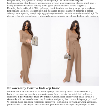
komplet basic, który pozwala tworzyć różne stylizacje bez zastanawiania się nad
kombinowaniem. Komfortowy, a jednocześnie stylowy i ponadczasowy, stanowi must-have w
każdej garderobie w ramach kolekcji basic, gdzie prostota idzie w parze z elegancją.
Komplety basic, takie jak AGRA, pokazują, że minimalistyczne formy mogą być wyjątkowo
funkcjonalne i kobiece. Wiskoza zapewnia miękkość, lekkość i komfort noszenia, a dobrze
dobrany fason sprawia, że stylizacja wygląda dopracowanie i modnie - niezależnie od okazji. To
idealny wybór dla każdej kobiety, która szuka uniwersalnego, miejskiego looku z nutą elegancji.
Nowoczesny twist w kolekcji basic
Minimalizm w modzie basic na 2026 rok zyskuje nowoczesny twist - subtelne detale 3D,
faktury i przestrzenne akcenty urozmaicają proste formy, nadając im świeżości i kobiecego
charakteru.
Basic wcale nie musi być nudny!
Czasem jeden drobny detal działa szybciej i
skuteczniej niż cała masa biżuterii czy dodatków, nadając stylizacji wyraz i elegancję „od razu”.
W kolekcji basic znajdziesz różnorodne propozycje - od bluzek z trójwymiarowymi akcentami,
przez sukienki z delikatnymi marszczeniami, po minimalistyczne topy z wyrazistym detalem.