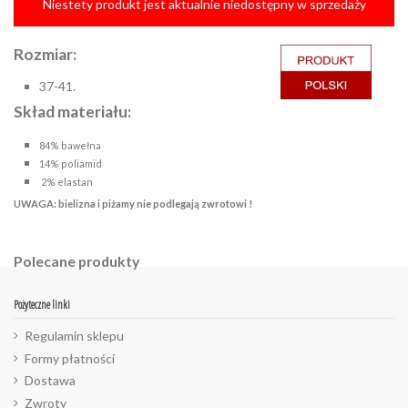
Niestety produkt jest aktualnie niedostępny w sprzedaży
Rozmiar:
37-41.
Skład materiału:
84% bawełna
14% poliamid
2% elastan
UWAGA: bielizna i piżamy nie podlegają zwrotowi !
Polecane produkty
Pożyteczne linki
Regulamin sklepu
Formy płatności
Dostawa
Zwroty