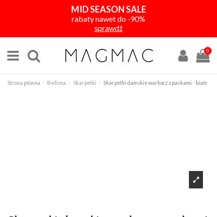
MID SEASON SALE
rabaty nawet do -90%
sprawdź
0
Strona główna
Bielizna
Skarpetki
Skarpetki damskie warkocz z paskami - białe