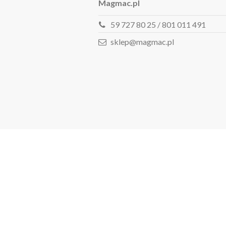
Magmac.pl
59 727 80 25 / 801 011 491
sklep@magmac.pl