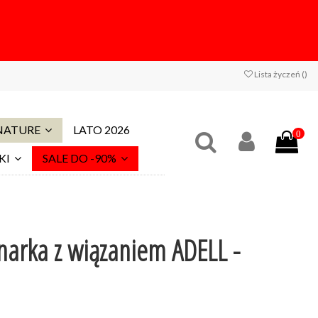
Lista życzeń (
)
 NATURE
LATO 2026
0
KI
SALE DO -90%
narka z wiązaniem ADELL -