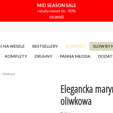
MID SEASON SALE
rabaty nawet do -90%
sprawdź
I NA WESELE
BESTSELLERY
NOWOŚCI
SLOW BY
KOMPLETY
DRUHNY
PANNA MŁODA
DODAT
 - oliwkowa
Elegancka mary
oliwkowa