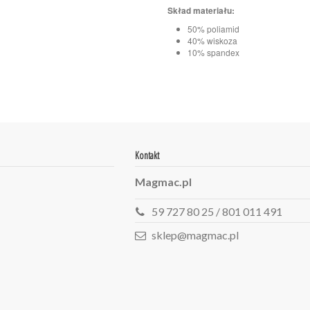
Skład materiału:
50% poliamid
40% wiskoza
10% spandex
Kontakt
Magmac.pl
59 727 80 25 / 801 011 491
sklep@magmac.pl