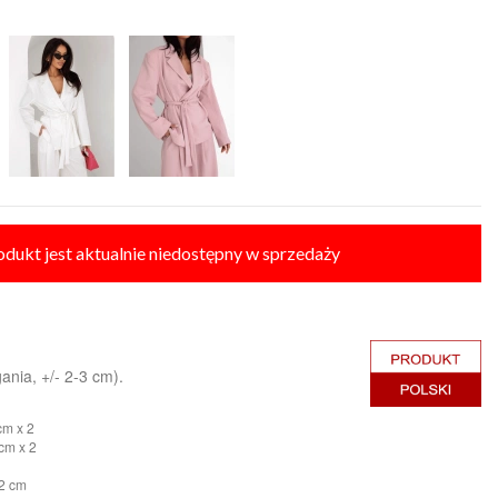
odukt jest aktualnie niedostępny w sprzedaży
ania, +/- 2-3 cm).
cm x 2
cm x 2
42 cm