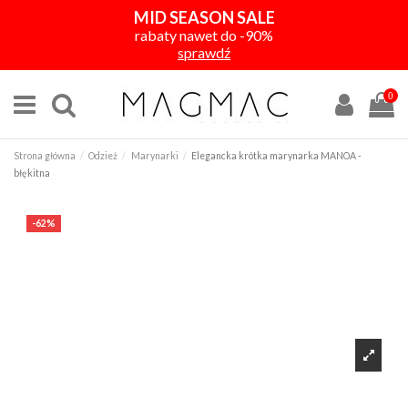
MID SEASON SALE
rabaty nawet do -90%
sprawdź
0
Strona główna
Odzież
Marynarki
Elegancka krótka marynarka MANOA -
błękitna
-62%