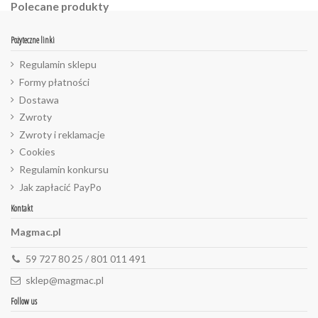
Polecane produkty
Pożyteczne linki
Regulamin sklepu
Formy płatności
Dostawa
Zwroty
Zwroty i reklamacje
Cookies
Regulamin konkursu
Jak zapłacić PayPo
Kontakt
Magmac.pl
59 727 80 25 / 801 011 491
sklep@magmac.pl
Follow us