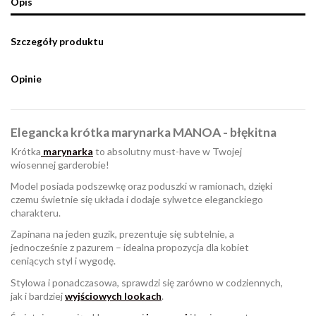
Opis
Szczegóły produktu
Opinie
Elegancka krótka marynarka MANOA - błękitna
Krótka
marynarka
to absolutny must-have w Twojej
wiosennej garderobie!
Model posiada podszewkę oraz poduszki w ramionach, dzięki
czemu świetnie się układa i dodaje sylwetce eleganckiego
charakteru.
Zapinana na jeden guzik, prezentuje się subtelnie, a
jednocześnie z pazurem – idealna propozycja dla kobiet
ceniących styl i wygodę.
Stylowa i ponadczasowa, sprawdzi się zarówno w codziennych,
jak i bardziej
wyjściowych lookach
.