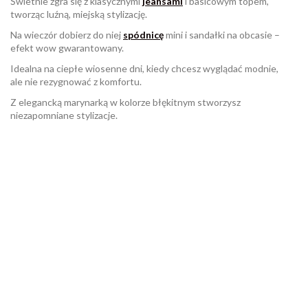
Świetnie zgra się z klasycznymi
jeansami
i basicowym topem,
tworząc luźną, miejską stylizację.
Na wieczór dobierz do niej
spódnicę
mini i sandałki na obcasie –
efekt wow gwarantowany.
Idealna na ciepłe wiosenne dni, kiedy chcesz wyglądać modnie,
ale nie rezygnować z komfortu.
Z elegancką marynarką w kolorze błękitnym stworzysz
niezapomniane stylizacje.
W magazynie
Brak opini
4 Przedmioty
ean13
2560000990049