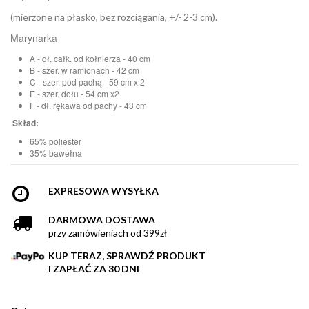
(mierzone na płasko, bez rozciągania, +/- 2-3 cm).
Marynarka
A - dł. całk. od kołnierza - 40 cm
B - szer. w ramionach - 42 cm
C - szer. pod pachą - 59 cm x 2
E - szer. dołu - 54 cm x2
F - dł. rękawa od pachy - 43 cm
Skład:
65% poliester
35% bawełna
EXPRESOWA WYSYŁKA
DARMOWA DOSTAWA
przy zamówieniach od 399zł
KUP TERAZ, SPRAWDŹ PRODUKT
I ZAPŁAĆ ZA 30 DNI