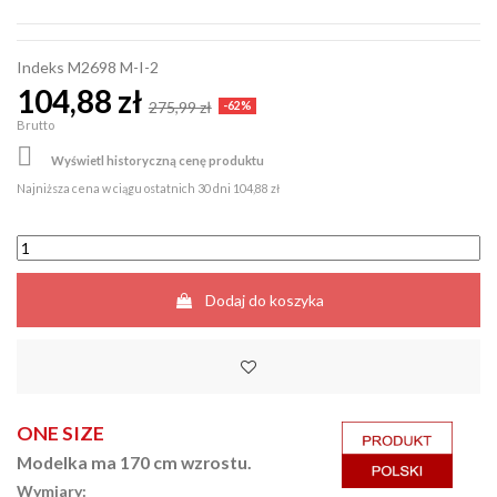
Indeks
M2698 M-I-2
104,88 zł
275,99 zł
-62%
Brutto

Wyświetl historyczną cenę produktu
Najniższa cena w ciągu ostatnich 30 dni
104,88 zł
Dodaj do koszyka
ONE SIZE
Modelka ma 170 cm wzrostu.
Wymiary: