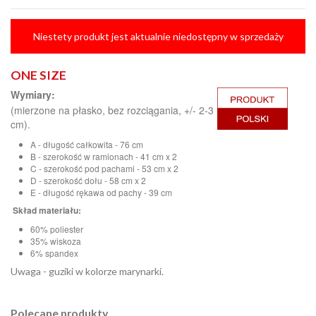
Niestety produkt jest aktualnie niedostępny w sprzedaży
ONE SIZE
Wymiary:
(mierzone na płasko, bez rozciągania, +/- 2-3
cm).
A - długość całkowita - 76 cm
B - szerokość w ramionach - 41 cm x 2
C - szerokość pod pachami - 53 cm x 2
D - szerokość dołu - 58 cm x 2
E - długość rękawa od pachy - 39 cm
Skład materiału:
60% poliester
35% wiskoza
6% spandex
Uwaga - guziki w kolorze marynarki.
Polecane produkty