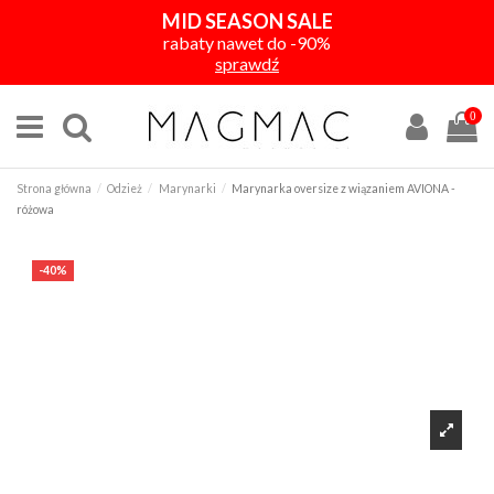
MID SEASON SALE
rabaty nawet do -90%
sprawdź
0
Strona główna
Odzież
Marynarki
Marynarka oversize z wiązaniem AVIONA -
różowa
-40%