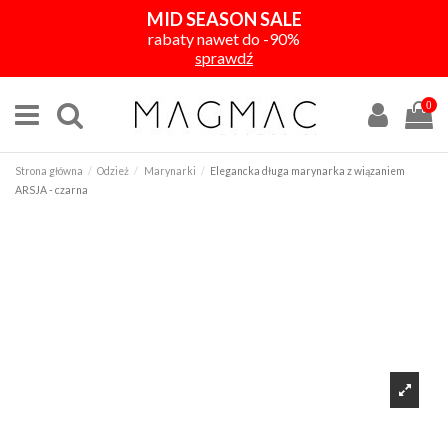
MID SEASON SALE
rabaty nawet do -90%
sprawdź
0
Strona główna
Odzież
Marynarki
Elegancka długa marynarka z wiązaniem
ARSJA - czarna