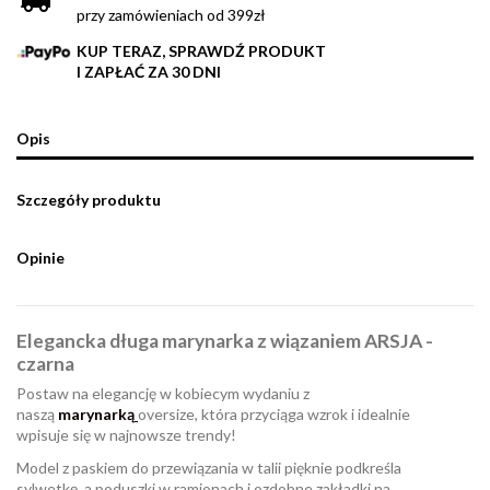
przy zamówieniach od 399zł
KUP TERAZ, SPRAWDŹ PRODUKT
I ZAPŁAĆ ZA 30 DNI
Opis
Szczegóły produktu
Opinie
Elegancka długa marynarka z wiązaniem ARSJA -
czarna
Postaw na elegancję w kobiecym wydaniu z
naszą
marynarką
oversize, która przyciąga wzrok i idealnie
wpisuje się w najnowsze trendy!
Model z paskiem do przewiązania w talii pięknie podkreśla
sylwetkę, a poduszki w ramionach i ozdobne zakładki na