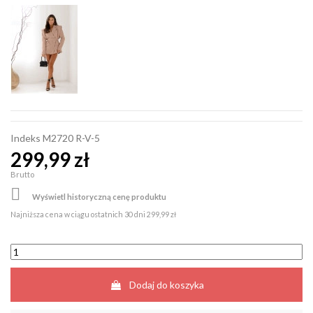
Indeks
M2720 R-V-5
299,99 zł
Brutto

Wyświetl historyczną cenę produktu
Najniższa cena w ciągu ostatnich 30 dni
299,99 zł
Dodaj do koszyka