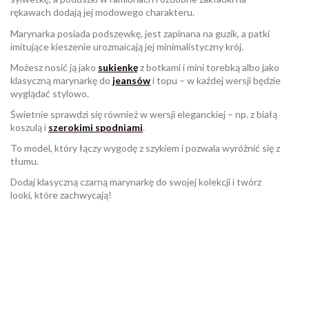
rękawach dodają jej modowego charakteru.
Marynarka posiada podszewkę, jest zapinana na guzik, a patki
imitujące kieszenie urozmaicają jej minimalistyczny krój.
Możesz nosić ją jako
sukienkę
z botkami i mini torebką albo jako
klasyczną marynarkę do
jeansów
i topu – w każdej wersji będzie
wyglądać stylowo.
Świetnie sprawdzi się również w wersji eleganckiej – np. z białą
koszulą i
szerokimi spodniami
.
To model, który łączy wygodę z szykiem i pozwala wyróżnić się z
tłumu.
Dodaj klasyczną czarną marynarkę do swojej kolekcji i twórz
looki, które zachwycają!
W magazynie
Brak opini
3 Przedmioty
ean13
2560000958391