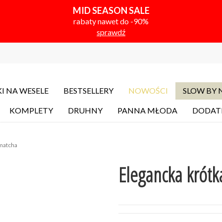
MID SEASON SALE
rabaty nawet do -90%
sprawdź
I NA WESELE
BESTSELLERY
NOWOŚCI
SLOW BY
KOMPLETY
DRUHNY
PANNA MŁODA
DODAT
matcha
Elegancka krót