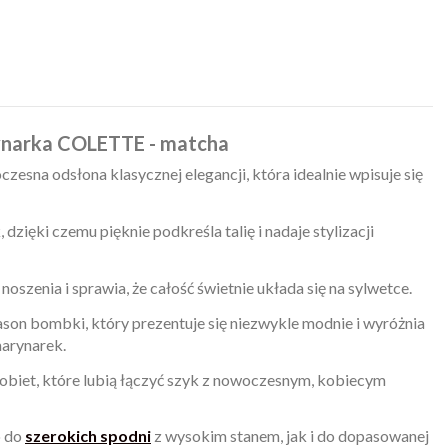
ynarka COLETTE - matcha
zesna odsłona klasycznej elegancji, która idealnie wpisuje się
dzięki czemu pięknie podkreśla talię i nadaje stylizacji
szenia i sprawia, że całość świetnie układa się na sylwetce.
on bombki, który prezentuje się niezwykle modnie i wyróżnia
marynarek.
obiet, które lubią łączyć szyk z nowoczesnym, kobiecym
o do
szerokich spodni
z wysokim stanem, jak i do dopasowanej