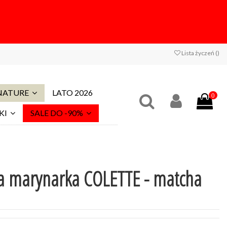
Lista życzeń (
)
 NATURE
LATO 2026
0
KI
SALE DO -90%
ka marynarka COLETTE - matcha