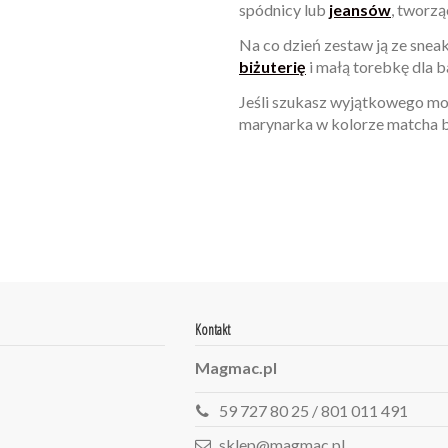
spódnicy lub
jeansów
, tworzą
Na co dzień zestaw ją ze sneak
biżuterię
i małą torebkę dla 
Jeśli szukasz wyjątkowego mod
marynarka w kolorze matcha 
W magazynie
Brak opini
1 Przedmiot
ean13
2560001048664
Kontakt
Magmac.pl
59 727 80 25 / 801 011 491
sklep@magmac.pl