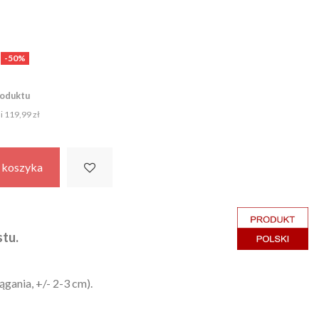
-50%
roduktu
ni
119,99 zł
 koszyka
stu.
ągania, +/- 2-3 cm).