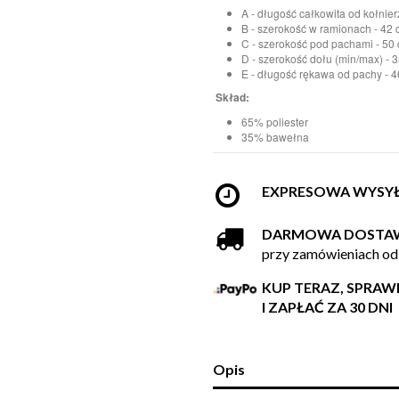
A - długość całkowita od kołnier
B - szerokość w ramionach - 42
C - szerokość pod pachami - 50 
D - szerokość dołu (min/max) - 
E - długość rękawa od pachy - 
Skład:
65% poliester
35% bawełna
EXPRESOWA WYSY
DARMOWA DOSTA
przy zamówieniach od
KUP TERAZ, SPRA
I ZAPŁAĆ ZA 30 DNI
Opis