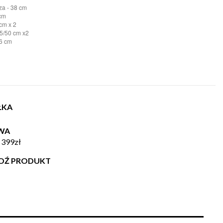
za - 38 cm
 cm
cm x 2
35/50 cm x2
46 cm
ŁKA
WA
 399zł
WDŹ PRODUKT