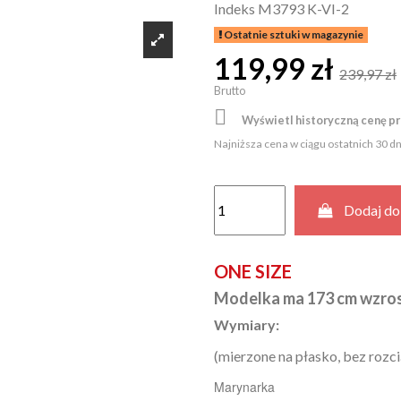
Indeks
M3793 K-VI-2
Ostatnie sztuki w magazynie
119,99 zł
239,97 zł
Brutto

Wyświetl historyczną cenę p
Najniższa cena w ciągu ostatnich 30 d
Dodaj do
ONE SIZE
Modelka ma 173 cm wzro
Wymiary:
(mierzone na płasko, bez rozci
Marynarka