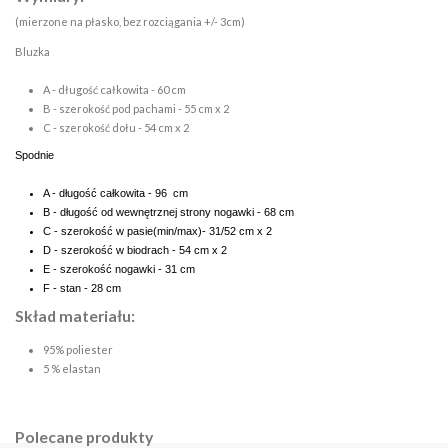
(mierzone na płasko, bez rozciągania +/- 3cm)
Bluzka
A - długość całkowita - 60 cm
B - szerokość pod pachami - 55 cm x 2
C - szerokość dołu - 54 cm x 2
Spodnie
A - długość całkowita - 96 cm
B - długość od wewnętrznej strony nogawki - 68 cm
C - szerokość w pasie(min/max)- 31/52 cm x 2
D - szerokość w biodrach - 54 cm x 2
E - szerokość nogawki - 31 cm
F - stan - 28 cm
Skład materiału:
95% poliester
5 % elastan
Polecane produkty