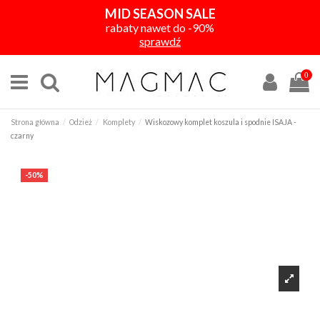
MID SEASON SALE
rabaty nawet do -90%
sprawdź
0
Strona główna
Odzież
Komplety
Wiskozowy komplet koszula i spodnie ISAJA -
czarny
-50%