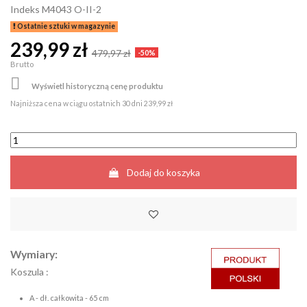
Indeks
M4043 O-II-2
Ostatnie sztuki w magazynie
239,99 zł
479,97 zł
-50%
Brutto

Wyświetl historyczną cenę produktu
Najniższa cena w ciągu ostatnich 30 dni
239,99 zł
Dodaj do koszyka
Wymiary:
Koszula :
A - dł. całkowita - 65 cm