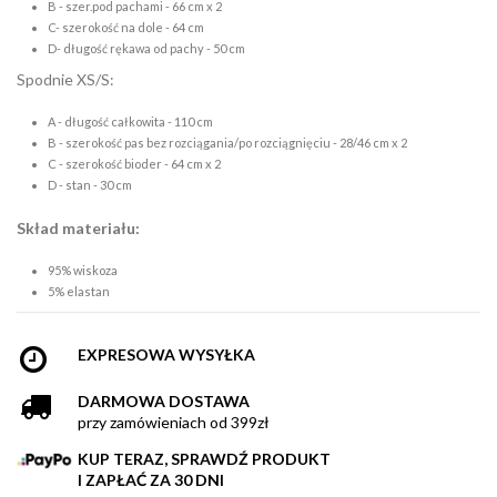
B - szer.pod pachami - 66 cm x 2
C- szerokość na dole - 64 cm
D- długość rękawa od pachy - 50 cm
Spodnie XS/S:
A - długość całkowita - 110 cm
B - szerokość pas bez rozciągania/po rozciągnięciu - 28/46 cm x 2
C - szerokość bioder - 64 cm x 2
D - stan - 30 cm
Skład materiału:
95% wiskoza
5% elastan
EXPRESOWA WYSYŁKA
DARMOWA DOSTAWA
przy zamówieniach od 399zł
KUP TERAZ, SPRAWDŹ PRODUKT
I ZAPŁAĆ ZA 30 DNI