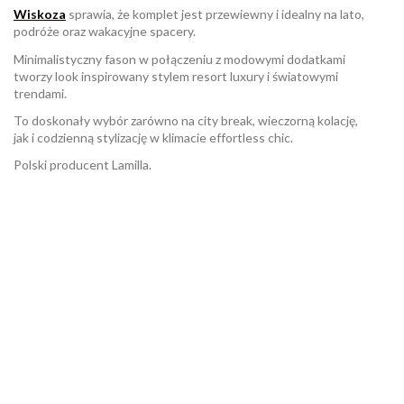
Wiskoza
sprawia, że komplet jest przewiewny i idealny na lato,
podróże oraz wakacyjne spacery.
Minimalistyczny fason w połączeniu z modowymi dodatkami
tworzy look inspirowany stylem resort luxury i światowymi
trendami.
To doskonały wybór zarówno na city break, wieczorną kolację,
jak i codzienną stylizację w klimacie effortless chic.
Polski producent Lamilla.
W magazynie
Brak opini
1 Przedmiot
ean13
2560001071884